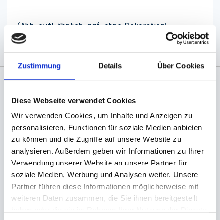
(Abb. evtl. ähnlich, ggf. ohne Dekoration)
Zustimmung
Details
Über Cookies
Angaben zur Informationspflichten der GPSR
Diese Webseite verwendet Cookies
Produktsicherheitsverordnung:
packpack.de GmbH, Am
Wir verwenden Cookies, um Inhalte und Anzeigen zu
Bullhamm 24-26, D-26441 Jever, info@packpack.de
personalisieren, Funktionen für soziale Medien anbieten
Sie könnten auch an folgenden Artikeln
zu können und die Zugriffe auf unsere Website zu
interessiert sein
analysieren. Außerdem geben wir Informationen zu Ihrer
Verwendung unserer Website an unsere Partner für
soziale Medien, Werbung und Analysen weiter. Unsere
Partner führen diese Informationen möglicherweise mit
weiteren Daten zusammen, die Sie ihnen bereitgestellt
haben oder die sie im Rahmen Ihrer Nutzung der Dienste