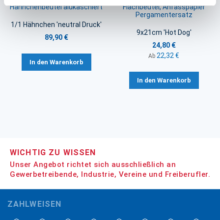
Hähnchenbeutel alukaschiert
Flachbeutel, Anfasspapier
Pergamentersatz
1/1 Hähnchen 'neutral Druck'
9x21cm 'Hot Dog'
89,90 €
24,80 €
22,32 €
Ab
In den Warenkorb
In den Warenkorb
WICHTIG ZU WISSEN
Unser Angebot richtet sich ausschließlich an
Gewerbetreibende, Industrie, Vereine und Freiberufler.
ZAHLWEISEN