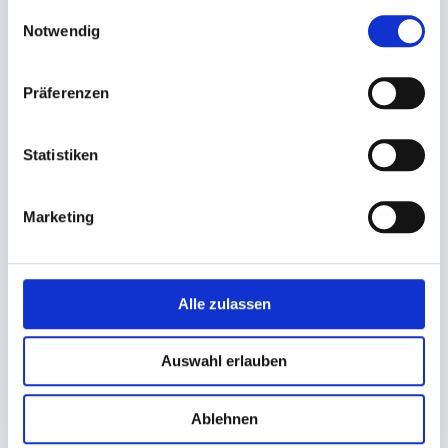
gesammelt haben.
Einwilligungsauswahl
Notwendig
Flachbeutel, Anfasspapier
Flachbeutel, Anfasspapier
Präferenzen
Pergamentersatz
braun Kraftpapier
16x16cm 'ohne Druck'
16x15cm 'ohne Druck'
Statistiken
15,60 €
11,62 €
In den Warenkorb
In den Warenkorb
Marketing
Alle zulassen
Auswahl erlauben
Ablehnen