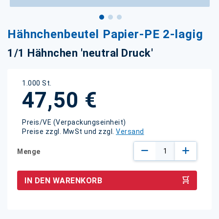
Zum
Hähnchenbeutel Papier-PE 2-lagig
Anfang
der
1/1 Hähnchen 'neutral Druck'
Bildgalerie
springen
1.000 St.
47,50 €
Preis/VE (Verpackungseinheit)
Preise zzgl. MwSt und zzgl.
Versand
Menge
IN DEN WARENKORB