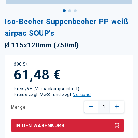
Zum
Iso-Becher Suppenbecher PP weiß
Anfang
der
airpac SOUP's
Bildgalerie
springen
Ø 115x120mm (750ml)
600 St.
61,48 €
Preis/VE (Verpackungseinheit)
Preise zzgl. MwSt und zzgl.
Versand
Menge
IN DEN WARENKORB