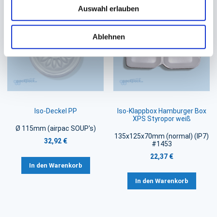
Auswahl erlauben
Ablehnen
Iso-Deckel PP
Iso-Klappbox Hamburger Box
XPS Styropor weiß
Ø 115mm (airpac SOUP's)
135x125x70mm (normal) (IP7)
32,92 €
#1453
22,37 €
In den Warenkorb
In den Warenkorb