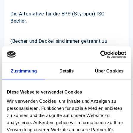
Die Alternative für die EPS (Styropor) ISO-
Becher.
(Becher und Deckel sind immer getrennt zu
bestellen)
(Abb. evtl. ähnlich, ggf. ohne Dekoration)
Zustimmung
Details
Über Cookies
Diese Webseite verwendet Cookies
Wir verwenden Cookies, um Inhalte und Anzeigen zu
personalisieren, Funktionen für soziale Medien anbieten
Angaben zur Informationspflichten der GPSR
zu können und die Zugriffe auf unsere Website zu
Produktsicherheitsverordnung:
packpack.de GmbH, Am
analysieren. Außerdem geben wir Informationen zu Ihrer
Bullhamm 24-26, D-26441 Jever, info@packpack.de
Verwendung unserer Website an unsere Partner für