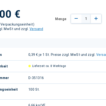
00 €
Menge
(Verpackungseinheit)
gl. MwSt und zzgl.
Versand
is
0,39 € je 1 St.
Preise zzgl. MwSt und zzgl.
Versa
onen
rkeit
Lieferzeit ca. 8 Werktage
ummer
D-351316
ngseinheit
100 St.
6,66 kg/VE