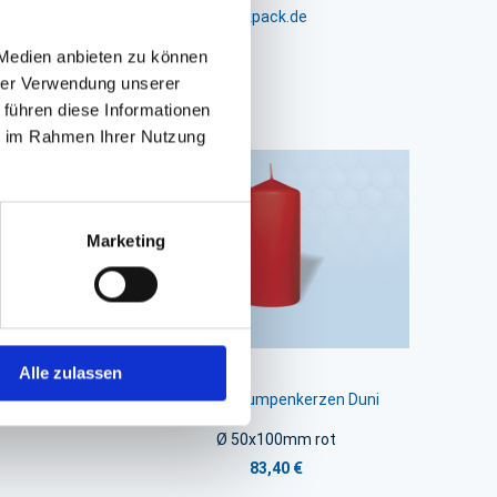
m 24-26, D-26441 Jever, info@packpack.de
 Medien anbieten zu können
hrer Verwendung unserer
 führen diese Informationen
ie im Rahmen Ihrer Nutzung
Marketing
Alle zulassen
Duni
Kerzen, Stumpenkerzen Duni
Ø 50x100mm rot
83,40 €