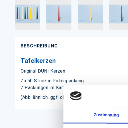
Zum
Anfang
der
BESCHREIBUNG
Bildgalerie
springen
Tafelkerzen
Original DUNI Kerzen
Zu 50 Stück in Folienpackung
2 Packungen im Karton
(Abb. ähnlich, ggf. ohne Dekoration; die Farben k
Zustimmung