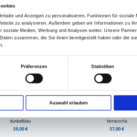
GPSR Produktsicherheitsverordnung:
packpack.de GmbH, Am Bullham
Cookies
nhalte und Anzeigen zu personalisieren, Funktionen für soziale
Website zu analysieren. Außerdem geben wir Informationen zu I
iert sein
r soziale Medien, Werbung und Analysen weiter. Unsere Partner
 Daten zusammen, die Sie ihnen bereitgestellt haben oder die s
n.
Präferenzen
Statistiken
Auswahl erlauben
zen, Leuchterkerzen Duni
Kerzen, Leuchterkerzen 
dunkelblau
terracotta
39,00 €
37,00 €