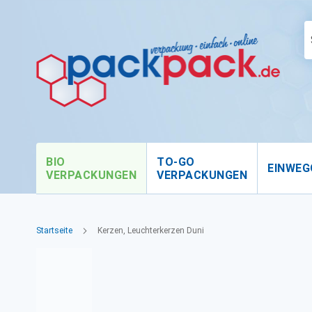
BIO
TO-GO
EINWEG
VERPACKUNGEN
VERPACKUNGEN
Startseite
Kerzen, Leuchterkerzen Duni
Zum
Ende
der
Bildgalerie
springen