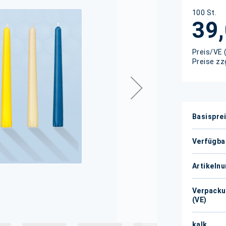
100 St.
39,
Preis/VE 
Preise zz
Weitere
Basispre
Informati
Verfügba
Artikeln
Verpacku
(VE)
kalk.