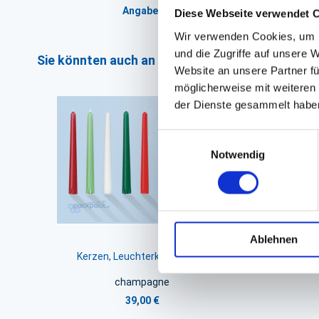
Angaben zur Informationspflichten der 
Diese Webseite verwendet 
Wir verwenden Cookies, um I
und die Zugriffe auf unsere 
Sie könnten auch an folgenden Artikeln interess
Website an unsere Partner fü
möglicherweise mit weiteren
der Dienste gesammelt habe
Einwilligungsauswahl
Notwendig
Ablehnen
Kerzen, Leuchterkerzen Duni
Ker
champagne
39,00 €