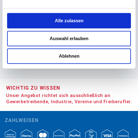
Kerzen, Leuchterkerzen Duni
Kerzen, Stumpenkerzen Duni
terracotta
Ø 50x100mm rot
Alle zulassen
37,00 €
83,40 €
Auswahl erlauben
In den Warenkorb
In den Warenkorb
Ablehnen
WICHTIG ZU WISSEN
Unser Angebot richtet sich ausschließlich an
Gewerbetreibende, Industrie, Vereine und Freiberufler.
ZAHLWEISEN