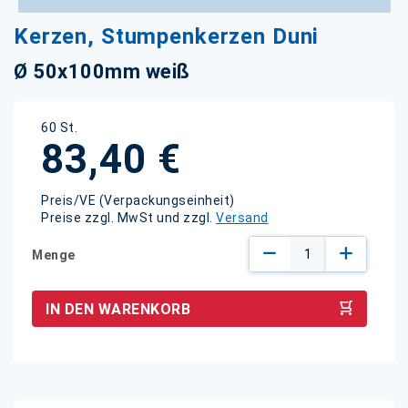
Zum
Kerzen, Stumpenkerzen Duni
Anfang
der
Ø 50x100mm weiß
Bildgalerie
springen
60 St.
83,40 €
Preis/VE (Verpackungseinheit)
Preise zzgl. MwSt und zzgl.
Versand
Menge
IN DEN WARENKORB