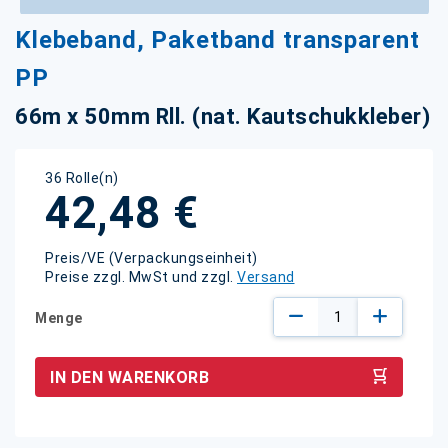
Zum
Klebeband, Paketband transparent
Anfang
der
PP
Bildgalerie
springen
66m x 50mm Rll. (nat. Kautschukkleber)
36 Rolle(n)
42,48 €
Preis/VE (Verpackungseinheit)
Preise zzgl. MwSt und zzgl.
Versand
Menge
IN DEN WARENKORB