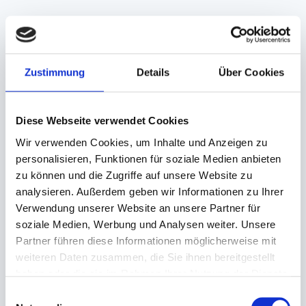
BESCHREIBUNG
Zustimmung
Details
Über Cookies
Klebeband PP transparent
Klebeband mit hoher Klebekraft insbesondere
Diese Webseite verwendet Cookies
auch auf Kunststoffen, wie z.B. Luftpolsterfolie.
Trägermaterial PP (Polypropylen) mit einem
Wir verwenden Cookies, um Inhalte und Anzeigen zu
Naturkautschukklebstoff.
personalisieren, Funktionen für soziale Medien anbieten
zu können und die Zugriffe auf unsere Website zu
- leise abrollend
analysieren. Außerdem geben wir Informationen zu Ihrer
- Klebstoff: Naturkautschuk
Verwendung unserer Website an unsere Partner für
- Farbe: transparent
soziale Medien, Werbung und Analysen weiter. Unsere
- Format: 55mm x 66m
Partner führen diese Informationen möglicherweise mit
- Folienstärke: 32 my
weiteren Daten zusammen, die Sie ihnen bereitgestellt
haben oder die sie im Rahmen Ihrer Nutzung der Dienste
(Abb. evtl. ähnlich, ggf. ohne Dekoration)
gesammelt haben.
Einwilligungsauswahl