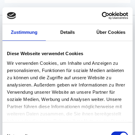
Zustimmung
Details
Über Cookies
Angaben zur Informationspflichten der GPSR
Produktsicherheitsverordnung:
packpack.de GmbH, Am
Bullhamm 24-26, D-26441 Jever, info@packpack.de
Diese Webseite verwendet Cookies
Sie könnten auch an folgenden Artikeln
interessiert sein
Wir verwenden Cookies, um Inhalte und Anzeigen zu
personalisieren, Funktionen für soziale Medien anbieten
zu können und die Zugriffe auf unsere Website zu
analysieren. Außerdem geben wir Informationen zu Ihrer
Verwendung unserer Website an unsere Partner für
soziale Medien, Werbung und Analysen weiter. Unsere
Partner führen diese Informationen möglicherweise mit
weiteren Daten zusammen, die Sie ihnen bereitgestellt
haben oder die sie im Rahmen Ihrer Nutzung der Dienste
gesammelt haben.
Einwilligungsauswahl
Klebeband, Paketband
Abroller, Hand