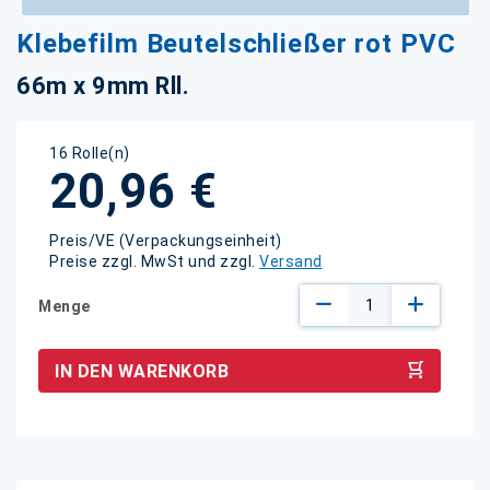
Zum
Klebefilm Beutelschließer rot PVC
Anfang
der
66m x 9mm Rll.
Bildgalerie
springen
16 Rolle(n)
20,96 €
Preis/VE (Verpackungseinheit)
Preise zzgl. MwSt und zzgl.
Versand
Menge
IN DEN WARENKORB