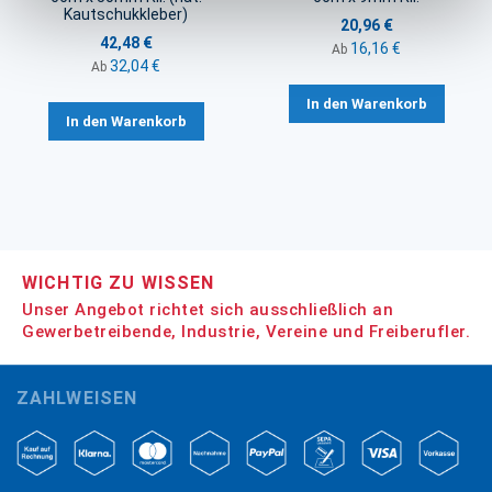
Kautschukkleber)
20,96 €
42,48 €
16,16 €
Ab
32,04 €
Ab
In den Warenkorb
In den Warenkorb
WICHTIG ZU WISSEN
Unser Angebot richtet sich ausschließlich an
Gewerbetreibende, Industrie, Vereine und Freiberufler.
ZAHLWEISEN