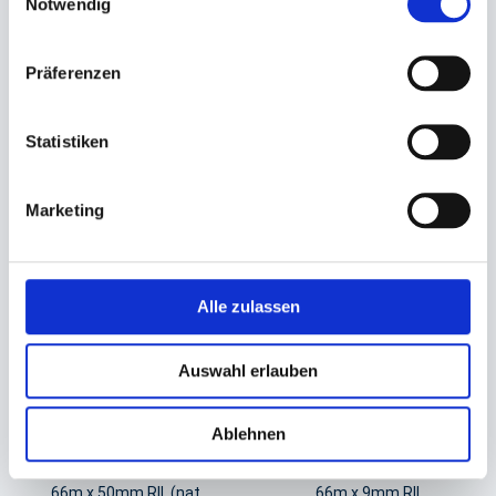
Notwendig
transparent PP
für Klebeband 66m x 50mm
66m x 50mm Rll.
8,09 €
(Acrylatkleber, leise)
Präferenzen
26,28 €
In den Warenkorb
Statistiken
In den Warenkorb
Marketing
Alle zulassen
Auswahl erlauben
Ablehnen
Klebeband, Paketband
Klebefilm Beutelschließer blau
transparent PP
PVC
66m x 50mm Rll. (nat.
66m x 9mm Rll.