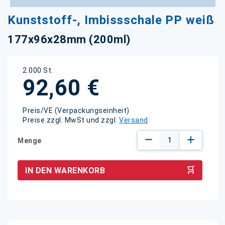
Zum
Kunststoff-, Imbissschale PP weiß
Anfang
der
177x96x28mm (200ml)
Bildgalerie
springen
2.000 St.
92,60 €
Preis/VE (Verpackungseinheit)
Preise zzgl. MwSt und zzgl.
Versand
Menge
IN DEN WARENKORB