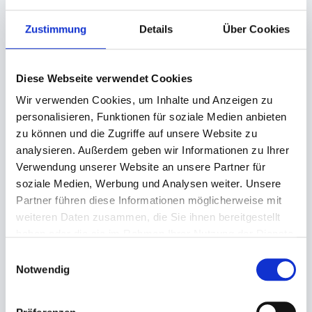
Angaben zur Informationspflichten der GPSR
Zustimmung
Details
Über Cookies
Produktsicherheitsverordnung:
packpack.de GmbH, Am
Bullhamm 24-26, D-26441 Jever, info@packpack.de
Sie könnten auch an folgenden Artikeln
Diese Webseite verwendet Cookies
interessiert sein
Wir verwenden Cookies, um Inhalte und Anzeigen zu
personalisieren, Funktionen für soziale Medien anbieten
zu können und die Zugriffe auf unsere Website zu
analysieren. Außerdem geben wir Informationen zu Ihrer
Verwendung unserer Website an unsere Partner für
soziale Medien, Werbung und Analysen weiter. Unsere
Partner führen diese Informationen möglicherweise mit
weiteren Daten zusammen, die Sie ihnen bereitgestellt
haben oder die sie im Rahmen Ihrer Nutzung der Dienste
gesammelt haben.
Einwilligungsauswahl
Bagasse Teller rund weiß
Holzfaser Teller rund
Notwendig
Ø 22cm
Ø 26cm
35,66 €
49,60 €