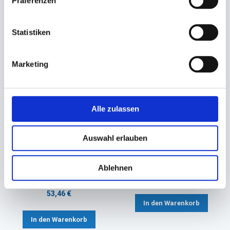
Präferenzen
In den Warenkorb
In den Warenkorb
Statistiken
Marketing
Alle zulassen
Auswahl erlauben
Bagasse Snackschalen
Bagasse Teller rund weiß
Zuckerrohr 2-fach
Ø 26cm 3-Fächer
Ablehnen
200x120x35mm A20 (A14+1)
79,14 €
(ca. 390+135ml)
53,46 €
In den Warenkorb
In den Warenkorb