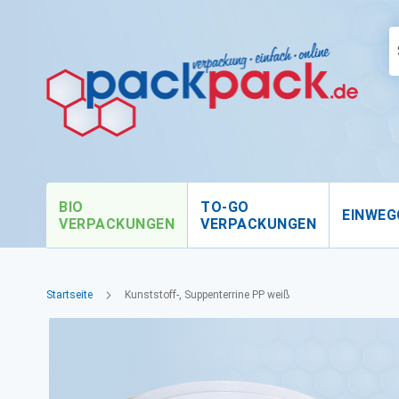
BIO
TO-GO
EINWEG
VERPACKUNGEN
VERPACKUNGEN
Startseite
Kunststoff-, Suppenterrine PP weiß
Zum
Ende
der
Bildgalerie
springen