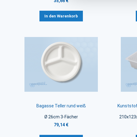
35,66 €
In den Warenkorb
Bagasse Teller rund weiß
Kunststof
Ø 26cm 3-Fächer
210x123
79,14 €