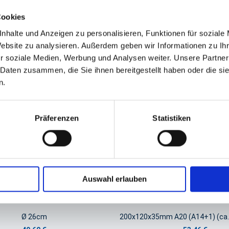
Cookies
GPSR Produktsicherheitsverordnung:
packpack.de GmbH, Am Bullham
nhalte und Anzeigen zu personalisieren, Funktionen für soziale
Website zu analysieren. Außerdem geben wir Informationen zu I
iert sein
r soziale Medien, Werbung und Analysen weiter. Unsere Partner
 Daten zusammen, die Sie ihnen bereitgestellt haben oder die s
n.
Präferenzen
Statistiken
Auswahl erlauben
Holzfaser Teller rund
Bagasse Snackschalen Zuckerr
Ø 26cm
200x120x35mm A20 (A14+1) (ca.