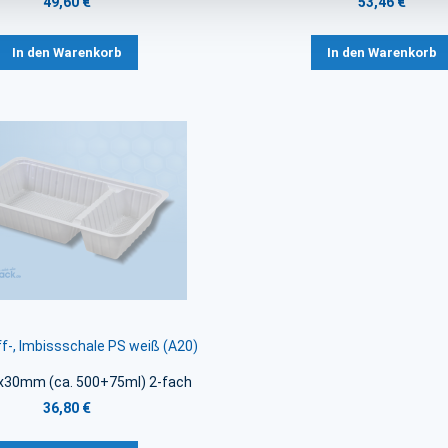
49,60 €
53,46 €
In den Warenkorb
In den Warenkorb
f-, Imbissschale PS weiß (A20)
x30mm (ca. 500+75ml) 2-fach
36,80 €