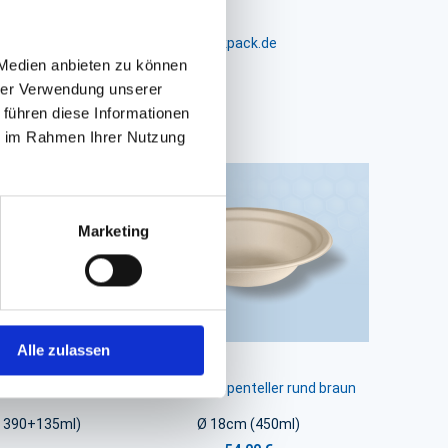
m 24-26, D-26441 Jever, info@packpack.de
 Medien anbieten zu können
hrer Verwendung unserer
 führen diese Informationen
ie im Rahmen Ihrer Nutzung
Marketing
Alle zulassen
ohr 2-fach
Bagasse Suppenteller rund braun
 390+135ml)
Ø 18cm (450ml)