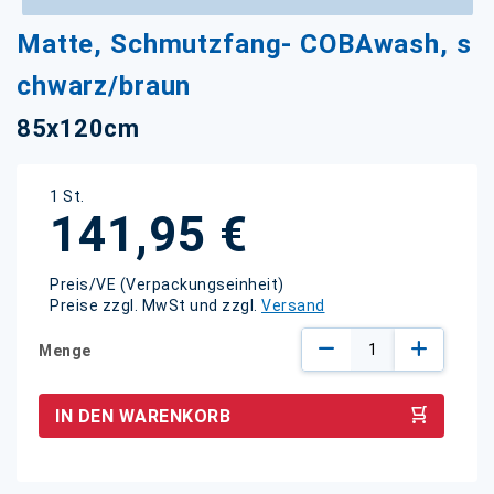
Zum
Matte, Schmutzfang- COBAwash, s
Anfang
der
chwarz/braun
Bildgalerie
springen
85x120cm
1 St.
141,95 €
Preis/VE (Verpackungseinheit)
Preise zzgl. MwSt und zzgl.
Versand
Menge
IN DEN WARENKORB