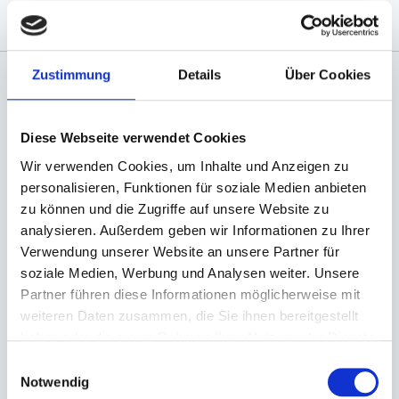
Zustimmung
Details
Über Cookies
Angaben zur Informationspflichten der GPSR
Produktsicherheitsverordnung:
packpack.de GmbH, Am
Diese Webseite verwendet Cookies
Bullhamm 24-26, D-26441 Jever, info@packpack.de
Wir verwenden Cookies, um Inhalte und Anzeigen zu
Sie könnten auch an folgenden Artikeln
personalisieren, Funktionen für soziale Medien anbieten
interessiert sein
zu können und die Zugriffe auf unsere Website zu
analysieren. Außerdem geben wir Informationen zu Ihrer
Verwendung unserer Website an unsere Partner für
soziale Medien, Werbung und Analysen weiter. Unsere
Partner führen diese Informationen möglicherweise mit
weiteren Daten zusammen, die Sie ihnen bereitgestellt
haben oder die sie im Rahmen Ihrer Nutzung der Dienste
gesammelt haben.
Einwilligungsauswahl
Notwendig