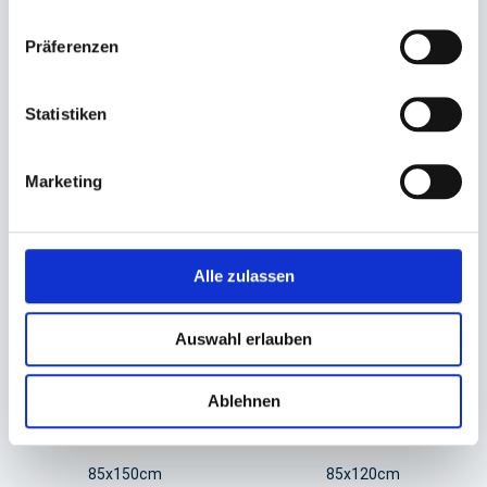
Matte, Schmutzfang- COBA
Matte, Schmutzfang- COBA
Vynaplush, schwarz/grau
Vynaplush, schwarz/grau
Präferenzen
60x90cm
120x180cm
25,98 €
81,99 €
Statistiken
In den Warenkorb
In den Warenkorb
Marketing
Alle zulassen
Auswahl erlauben
Ablehnen
Matte, Schmutzfang-
Matte, Schmutzfang-
COBAwash, schwarz/blau
COBAwash, schwarz/rot
85x150cm
85x120cm