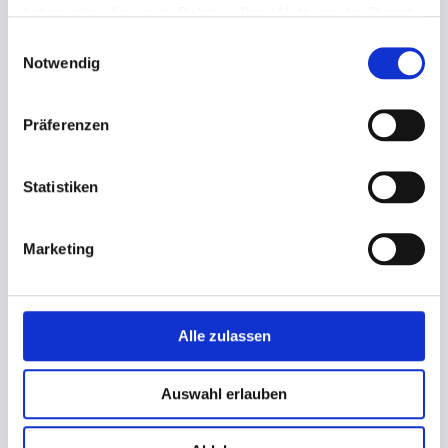
haben oder die sie im Rahmen Ihrer Nutzung der Dienste
gesammelt haben.
Einwilligungsauswahl
Notwendig
Trinkhalme
Besteck, Mehrweg Löffel
Präferenzen
Mehrwegtrinkhalme PP,
ungehülst
schwarz, 185mm
55,98 €
Ø 8mm 240mm, schwarz
Statistiken
4,65 €
In den Warenkorb
2,78 €
Ab
Marketing
In den Warenkorb
Alle zulassen
Auswahl erlauben