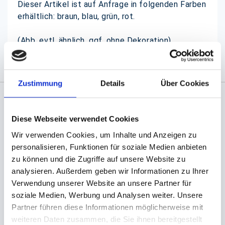
Dieser Artikel ist auf Anfrage in folgenden Farben
erhältlich: braun, blau, grün, rot.
(Abb. evtl. ähnlich, ggf. ohne Dekoration)
Zustimmung
Details
Über Cookies
Angaben zur Informationspflichten der GPSR
Diese Webseite verwendet Cookies
Produktsicherheitsverordnung:
packpack.de GmbH, Am
Bullhamm 24-26, D-26441 Jever, info@packpack.de
Wir verwenden Cookies, um Inhalte und Anzeigen zu
personalisieren, Funktionen für soziale Medien anbieten
Sie könnten auch an folgenden Artikeln
zu können und die Zugriffe auf unsere Website zu
interessiert sein
analysieren. Außerdem geben wir Informationen zu Ihrer
Verwendung unserer Website an unsere Partner für
soziale Medien, Werbung und Analysen weiter. Unsere
Partner führen diese Informationen möglicherweise mit
weiteren Daten zusammen, die Sie ihnen bereitgestellt