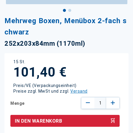
Zum
Mehrweg Boxen, Menübox 2-fach s
Anfang
der
chwarz
Bildgalerie
springen
252x203x84mm (1170ml)
15 St.
101,40 €
Preis/VE (Verpackungseinheit)
Preise zzgl. MwSt und zzgl.
Versand
Menge
IN DEN WARENKORB