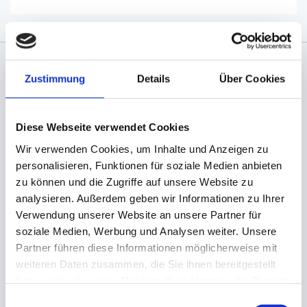
Zustimmung
Details
Über Cookies
Angaben zur Informationspflichten der GPSR
Produktsicherheitsverordnung:
packpack.de GmbH, Am
Bullhamm 24-26, D-26441 Jever, info@packpack.de
Diese Webseite verwendet Cookies
Sie könnten auch an folgenden Artikeln
Wir verwenden Cookies, um Inhalte und Anzeigen zu
interessiert sein
personalisieren, Funktionen für soziale Medien anbieten
zu können und die Zugriffe auf unsere Website zu
analysieren. Außerdem geben wir Informationen zu Ihrer
Verwendung unserer Website an unsere Partner für
soziale Medien, Werbung und Analysen weiter. Unsere
Partner führen diese Informationen möglicherweise mit
weiteren Daten zusammen, die Sie ihnen bereitgestellt
haben oder die sie im Rahmen Ihrer Nutzung der Dienste
gesammelt haben.
Einwilligungsauswahl