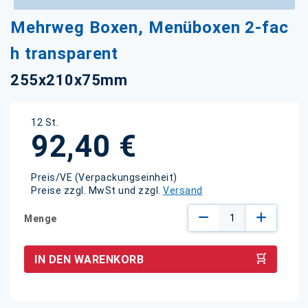
Zum
Mehrweg Boxen, Menüboxen 2-fac
Anfang
der
h transparent
Bildgalerie
springen
255x210x75mm
12 St.
92,40 €
Preis/VE (Verpackungseinheit)
Preise zzgl. MwSt und zzgl.
Versand
Menge
IN DEN WARENKORB