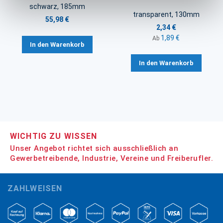
schwarz, 185mm
transparent, 130mm
55,98 €
2,34 €
1,89 €
Ab
In den Warenkorb
In den Warenkorb
WICHTIG ZU WISSEN
Unser Angebot richtet sich ausschließlich an
Gewerbetreibende, Industrie, Vereine und Freiberufler.
ZAHLWEISEN