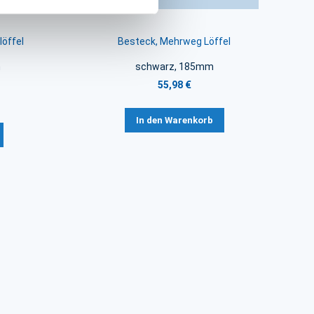
öffel
Besteck, Mehrweg Löffel
m
schwarz, 185mm
55,98 €
In den Warenkorb