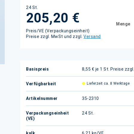
24 St.
205,20 €
Menge
Preis/VE (Verpackungseinheit)
Preise zzgl. MwSt und zzgl.
Versand
Weitere
Basispreis
8,55 € je 1 St.
Preise zzgl
Informationen
Verfügbarkeit
Lieferzeit ca. 8 Werktage
Artikelnummer
35-2310
Verpackungseinheit
24 St.
(VE)
kalk.
6,21 kg/VE