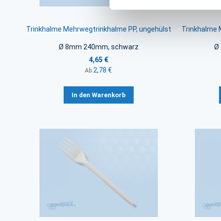
Trinkhalme Mehrwegtrinkhalme PP, ungehülst
Trinkhalme 
Ø 8mm 240mm, schwarz
Ø
4,65 €
2,78 €
Ab
In den Warenkorb