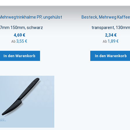
Mehrwegtrinkhalme PP, ungehülst
Besteck, Mehrweg Kaffeel
 7mm 150mm, schwarz
transparent, 130m
4,69 €
2,34 €
3,55 €
1,89 €
Ab
Ab
In den Warenkorb
In den Warenkorb