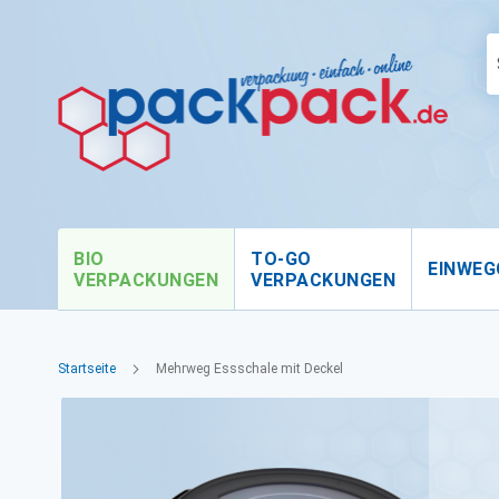
BIO
TO-GO
EINWEG
VERPACKUNGEN
VERPACKUNGEN
Startseite
Mehrweg Essschale mit Deckel
Zum
Ende
der
Bildgalerie
springen