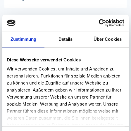
BESCHREIBUNG
Zustimmung
Details
Über Cookies
Mehrweg-Suppenbehälter 400ml aus
Polypropylen
Diese Webseite verwendet Cookies
Die nachhaltigen Mehrwegbehälter eignet sich für
Außer-Haus-Verkauf, Gastronomie, Kantinen und
Wir verwenden Cookies, um Inhalte und Anzeigen zu
Verkaufstheken.
personalisieren, Funktionen für soziale Medien anbieten
zu können und die Zugriffe auf unsere Website zu
- Material: PP (Polypropylen)
analysieren. Außerdem geben wir Informationen zu Ihrer
- Farbe: transparent (milchig)
Verwendung unserer Website an unsere Partner für
- mit Deckel
soziale Medien, Werbung und Analysen weiter. Unsere
- stabil
Partner führen diese Informationen möglicherweise mit
- stapelbar
weiteren Daten zusammen, die Sie ihnen bereitgestellt
- spülmaschinenfest
haben oder die sie im Rahmen Ihrer Nutzung der Dienste