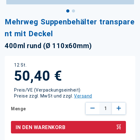
Zum
Mehrweg Suppenbehälter transpare
Anfang
der
nt mit Deckel
Bildgalerie
springen
400ml rund (Ø 110x60mm)
12 St.
50,40 €
Preis/VE (Verpackungseinheit)
Preise zzgl. MwSt und zzgl.
Versand
Menge
IN DEN WARENKORB