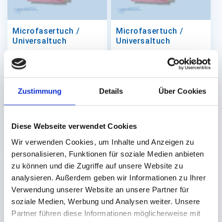
Microfasertuch /
Microfasertuch /
Universaltuch
Universaltuch
40x40cm, grün
40x40cm, blau
Auf Lager. Sofort
Auf Lager. Sofort
Zustimmung
Details
Über Cookies
lieferbar.
lieferbar.
20 St.
20 St.
Diese Webseite verwendet Cookies
12,00 €
12,00 €
In den Warenkorb
In den 
Wir verwenden Cookies, um Inhalte und Anzeigen zu
personalisieren, Funktionen für soziale Medien anbieten
zu können und die Zugriffe auf unsere Website zu
analysieren. Außerdem geben wir Informationen zu Ihrer
Verwendung unserer Website an unsere Partner für
soziale Medien, Werbung und Analysen weiter. Unsere
Partner führen diese Informationen möglicherweise mit