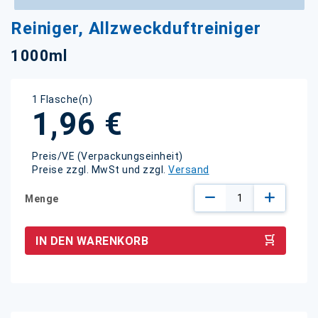
Zum
Reiniger, Allzweckduftreiniger
Anfang
der
1000ml
Bildgalerie
springen
1 Flasche(n)
1,96 €
Preis/VE (Verpackungseinheit)
Preise zzgl. MwSt und zzgl.
Versand
Menge
IN DEN WARENKORB