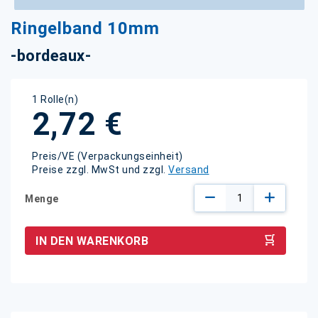
Zum
Ringelband 10mm
Anfang
der
-bordeaux-
Bildgalerie
springen
1 Rolle(n)
2,72 €
Preis/VE (Verpackungseinheit)
Preise zzgl. MwSt und zzgl.
Versand
Menge
IN DEN WARENKORB