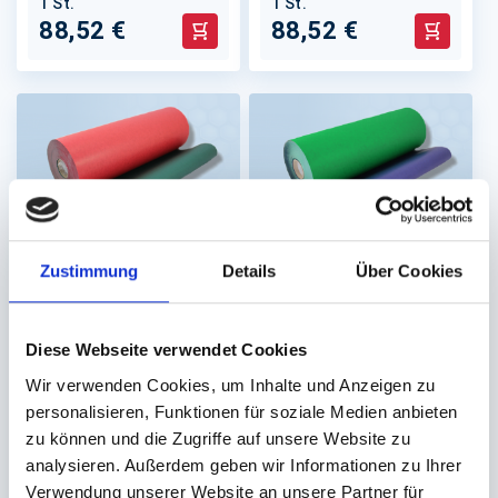
1 St.
1 St.
88,52 €
88,52 €
In den Warenkorb
In den 
Zustimmung
Details
Über Cookies
Einschlag,
Einschlag,
Geschenkpapier,
Geschenkpapier,
zweiseitig uni
zweiseitig uni
Diese Webseite verwendet Cookies
50cm Rll. á 250 Meter
50cm Rll. á 250 Meter
Wir verwenden Cookies, um Inhalte und Anzeigen zu
dunkelgrün / rot
dunkelblau / dunkelgrün
personalisieren, Funktionen für soziale Medien anbieten
Lieferzeit ca.10-14
Lieferzeit ca.10-14
Werktage
Werktage
zu können und die Zugriffe auf unsere Website zu
analysieren. Außerdem geben wir Informationen zu Ihrer
1 St.
1 St.
Verwendung unserer Website an unsere Partner für