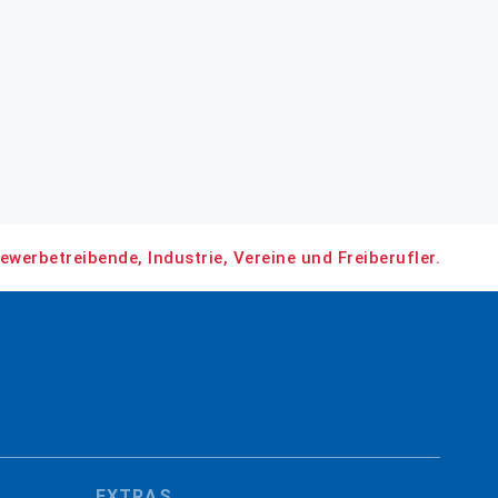
ewerbetreibende, Industrie, Vereine und Freiberufler.
EXTRAS