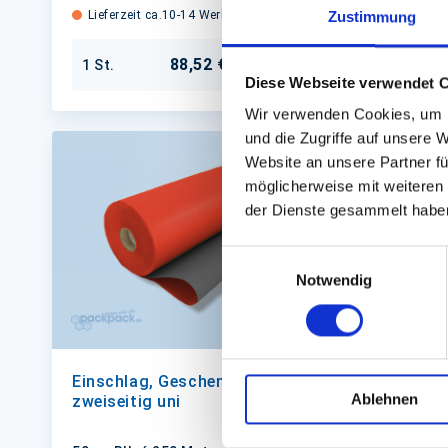
Lieferzeit ca.10-14 Werktage
Lieferze
Zustimmung
88,52 €
1 St.
1 St.
In den Warenkorb
Diese Webseite verwendet 
Wir verwenden Cookies, um I
und die Zugriffe auf unsere 
Website an unsere Partner fü
möglicherweise mit weiteren
der Dienste gesammelt habe
Einwilligungsauswahl
Notwendig
Einschlag, Geschenkpapier,
Einschla
Ablehnen
zweiseitig uni
zweiseit