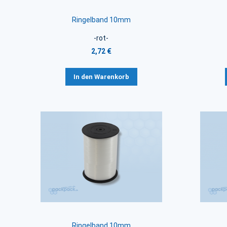
Ringelband 10mm
-rot-
2,72 €
In den Warenkorb
Ringelband 10mm