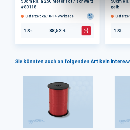
50cm Rll. á 250 Meter rot / schwarz
50cm Rll.
#80118
gelb
Lieferzeit ca.10-14 Werktage
Lieferze
88,52 €
1 St.
1 St.
In den Warenkorb
Sie könnten auch an folgenden Artikeln interess