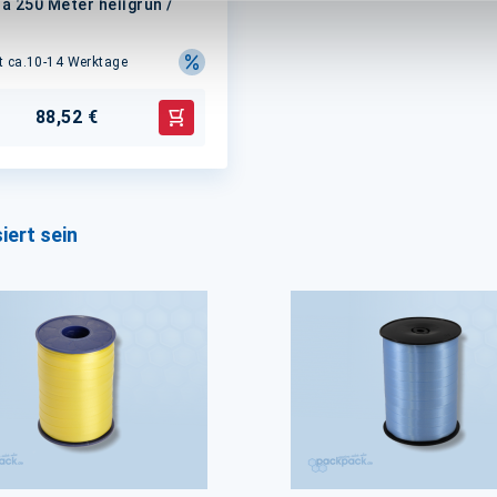
 á 250 Meter hellgrün /
it ca.10-14 Werktage
88,52 €
In den Warenkorb
iert sein