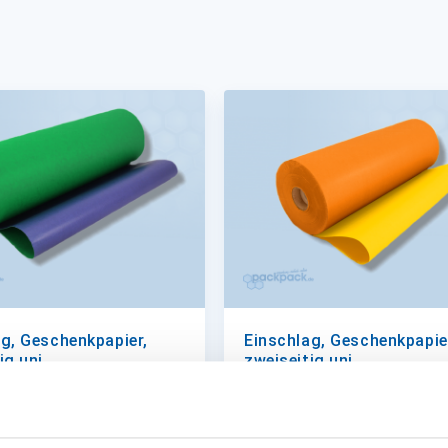
g, Geschenkpapier,
Einschlag, Geschenkpapie
ig uni
zweiseitig uni
 á 250 Meter dunkelblau /
50cm Rll. á 250 Meter orange
ün