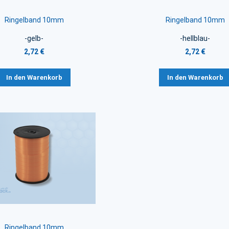
Ringelband 10mm
Ringelband 10mm
-gelb-
-hellblau-
2,72 €
2,72 €
In den Warenkorb
In den Warenkorb
Ringelband 10mm