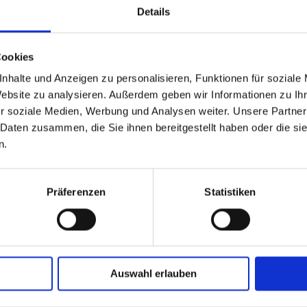
it ca.10-14 Werktage
Lieferzeit ca.10-14 Werktage
Details
88,52 €
88,52 €
1 St.
In den Warenkorb
Cookies
nhalte und Anzeigen zu personalisieren, Funktionen für soziale
Website zu analysieren. Außerdem geben wir Informationen zu I
r soziale Medien, Werbung und Analysen weiter. Unsere Partner
 Daten zusammen, die Sie ihnen bereitgestellt haben oder die s
n.
Präferenzen
Statistiken
g, Geschenkpapier,
Auswahl erlauben
ig uni