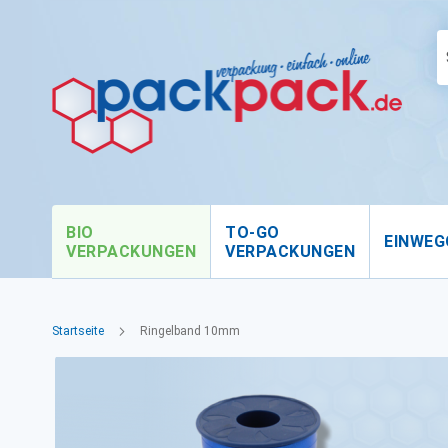
BIO
TO-GO
EINWEG
VERPACKUNGEN
VERPACKUNGEN
Startseite
Ringelband 10mm
Zum
Ende
der
Bildgalerie
springen