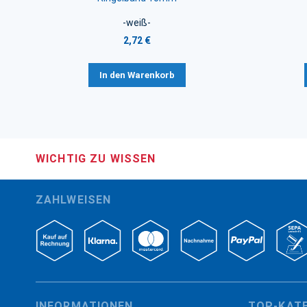
-weiß-
2,72 €
In den Warenkorb
WICHTIG ZU WISSEN
ZAHLWEISEN
INFORMATIONEN
TOP-KAT