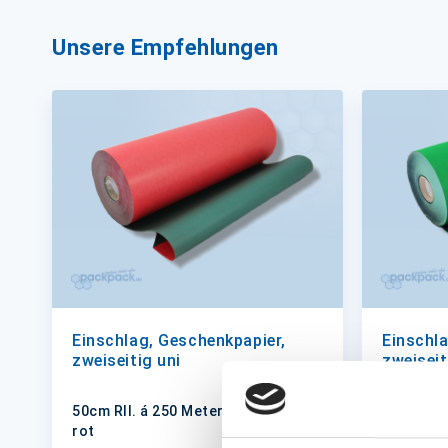
Unsere Empfehlungen
Einschlag, Geschenkpapier,
Einschla
zweiseitig uni
zweiseit
50cm Rll. á 250 Meter dunkelgrün /
50cm Rll.
rot
dunkelgr