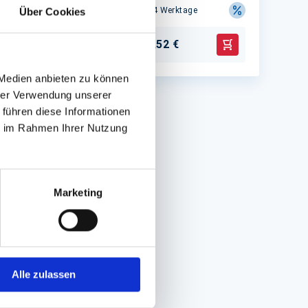
Lieferzeit ca.10-14 Werktage
Über Cookies
88,52 €
1 St.
In den Warenkorb
In den Warenko
 Medien anbieten zu können
hrer Verwendung unserer
 führen diese Informationen
ie im Rahmen Ihrer Nutzung
Marketing
Alle zulassen