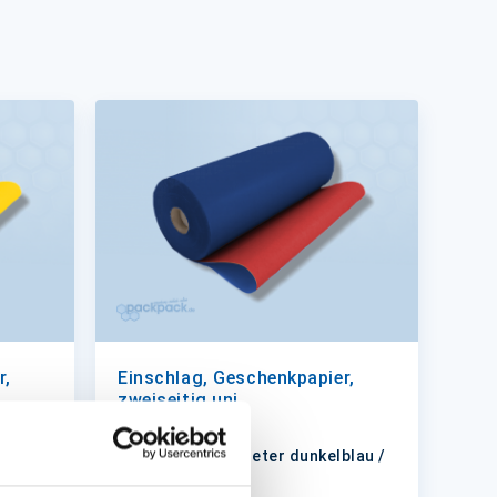
r,
Einschlag, Geschenkpapier,
zweiseitig uni
 / gelb
50cm Rll. á 250 Meter dunkelblau /
rot #119002