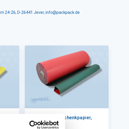
m 24-26, D-26441 Jever, info@packpack.de
r,
Einschlag, Geschenkpapier,
zweiseitig uni