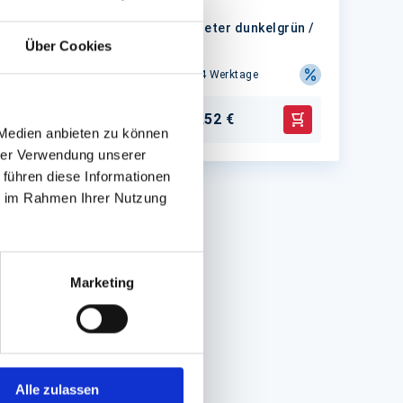
n /
50cm Rll. á 250 Meter dunkelgrün /
Über Cookies
rot
Lieferzeit ca.10-14 Werktage
88,52 €
1 St.
In den Warenkorb
In den Warenko
 Medien anbieten zu können
hrer Verwendung unserer
 führen diese Informationen
ie im Rahmen Ihrer Nutzung
Marketing
Alle zulassen