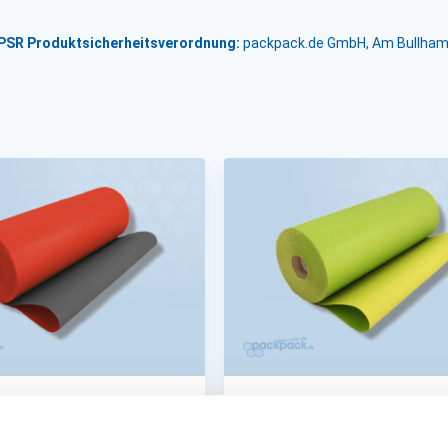
GPSR Produktsicherheitsverordnung:
packpack.de GmbH, Am Bullham
g, Geschenkpapier,
Einschlag, Geschenkpapie
ig uni
zweiseitig uni