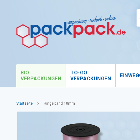
BIO
TO-GO
EINWEG
VERPACKUNGEN
VERPACKUNGEN
Startseite
Ringelband 10mm
Zum
Ende
der
Bildgalerie
springen