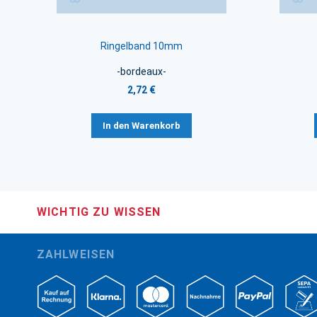
Ringelband 10mm
-bordeaux-
2,72 €
In den Warenkorb
WICHTIG ZU WISSEN
ZAHLWEISEN