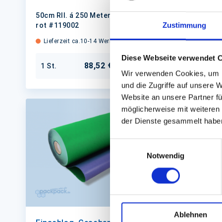
50cm Rll. á 250 Meter dunkelblau /
50cm Rll.
rot #119002
Zustimmung
#80118
Lieferzeit ca.10-14 Werktage
Lieferze
Diese Webseite verwendet 
88,52 €
1 St.
1 St.
In den Warenkorb
Wir verwenden Cookies, um I
und die Zugriffe auf unsere 
Website an unsere Partner fü
möglicherweise mit weiteren
der Dienste gesammelt habe
Einwilligungsauswahl
Notwendig
Ablehnen