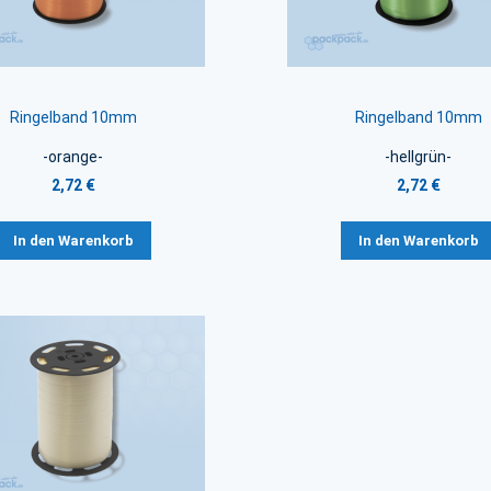
Ringelband 10mm
Ringelband 10mm
-orange-
-hellgrün-
2,72 €
2,72 €
In den Warenkorb
In den Warenkorb