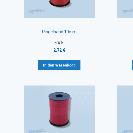
Ringelband 10mm
-rot-
2,72 €
In den Warenkorb