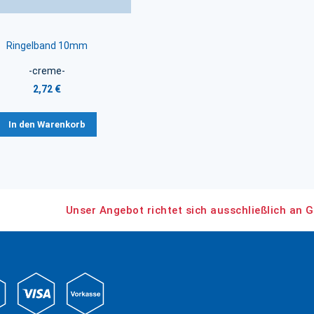
Ringelband 10mm
-creme-
2,72 €
In den Warenkorb
Unser Angebot richtet sich ausschließlich an G