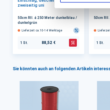
Einschlag, Geschenkpapier,
Einschla
zweiseitig uni
zweiseit
50cm Rll. á 250 Meter dunkelblau /
50cm Rll.
dunkelgrün
Lieferzeit ca.10-14 Werktage
Lieferze
88,52 €
1 St.
1 St.
In den Warenkorb
Sie könnten auch an folgenden Artikeln interess