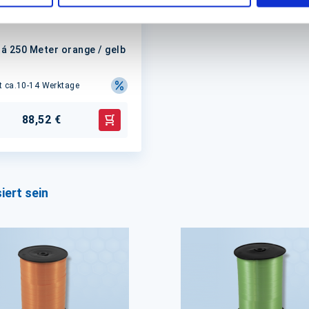
g, Geschenkpapier,
ig uni
 á 250 Meter orange / gelb
it ca.10-14 Werktage
88,52 €
In den Warenkorb
iert sein