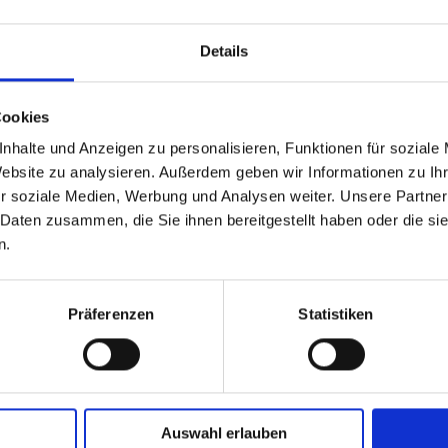
 á 250 Meter rot / schwarz
50cm Rll. á 250 Meter hellgrü
Details
gelb
it ca.10-14 Werktage
Lieferzeit ca.10-14 Werktage
Cookies
88,52 €
88,52 €
1 St.
In den Warenkorb
nhalte und Anzeigen zu personalisieren, Funktionen für soziale
Website zu analysieren. Außerdem geben wir Informationen zu I
r soziale Medien, Werbung und Analysen weiter. Unsere Partner
 Daten zusammen, die Sie ihnen bereitgestellt haben oder die s
n.
Präferenzen
Statistiken
Auswahl erlauben