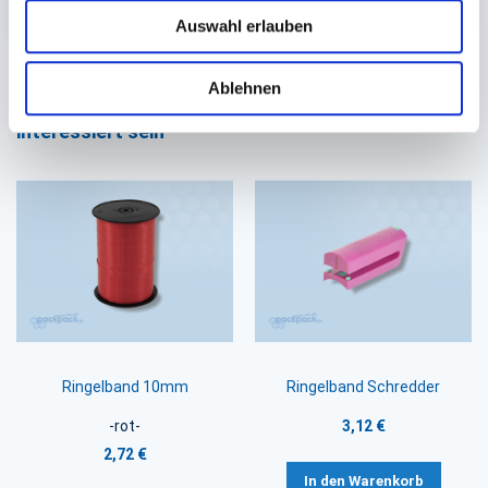
Auswahl erlauben
Ablehnen
Sie könnten auch an folgenden Artikeln
interessiert sein
Ringelband 10mm
Ringelband Schredder
-rot-
3,12 €
2,72 €
In den Warenkorb