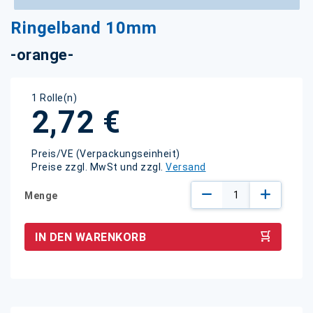
Zum
Ringelband 10mm
Anfang
der
-orange-
Bildgalerie
springen
1 Rolle(n)
2,72 €
Preis/VE (Verpackungseinheit)
Preise zzgl. MwSt und zzgl.
Versand
Menge
IN DEN WARENKORB