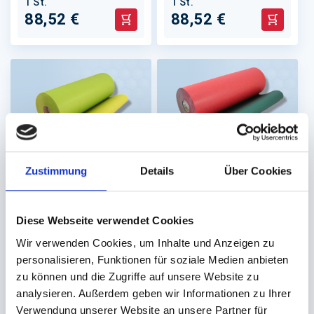
1 St.
1 St.
88,52 €
88,52 €
In den Warenkorb
In den 
Zustimmung
Details
Über Cookies
Einschlag,
Einschlag,
Geschenkpapier,
Geschenkpapier,
zweiseitig uni
zweiseitig uni
Diese Webseite verwendet Cookies
50cm Rll. á 250 Meter
50cm Rll. á 250 Meter
Wir verwenden Cookies, um Inhalte und Anzeigen zu
hellgrün / gelb
dunkelgrün / rot
personalisieren, Funktionen für soziale Medien anbieten
Lieferzeit ca.10-14
Lieferzeit ca.10-14
Werktage
Werktage
zu können und die Zugriffe auf unsere Website zu
analysieren. Außerdem geben wir Informationen zu Ihrer
1 St.
1 St.
Verwendung unserer Website an unsere Partner für