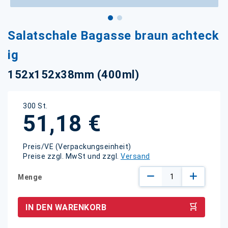
Zum
Salatschale Bagasse braun achteck
Anfang
der
ig
Bildgalerie
springen
152x152x38mm (400ml)
300 St.
51,18 €
Preis/VE (Verpackungseinheit)
Preise zzgl. MwSt und zzgl.
Versand
Menge
IN DEN WARENKORB