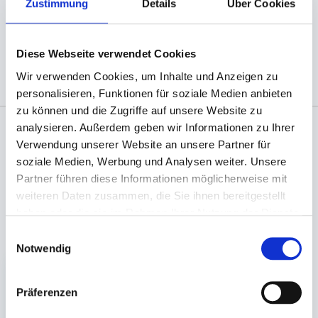
Zustimmung
Details
Über Cookies
(Abb. ähnlich, ggf. ohne Dekoration)
Diese Webseite verwendet Cookies
Wir verwenden Cookies, um Inhalte und Anzeigen zu
personalisieren, Funktionen für soziale Medien anbieten
zu können und die Zugriffe auf unsere Website zu
analysieren. Außerdem geben wir Informationen zu Ihrer
Verwendung unserer Website an unsere Partner für
Angaben zur Informationspflichten der GPSR
soziale Medien, Werbung und Analysen weiter. Unsere
Produktsicherheitsverordnung:
packpack.de GmbH, Am
Bullhamm 24-26, D-26441 Jever, info@packpack.de
Partner führen diese Informationen möglicherweise mit
weiteren Daten zusammen, die Sie ihnen bereitgestellt
haben oder die sie im Rahmen Ihrer Nutzung der Dienste
Unsere Empfehlungen
gesammelt haben.
Einwilligungsauswahl
Notwendig
Präferenzen