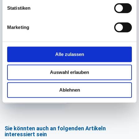
Statistiken
Salatschalendeckel
Marketing
rPET transparent
160x160x39cm (für
Salatschale Bagasse
Alle zulassen
152x152cm)
Lieferzeit ca. 8
Auswahl erlauben
Werktage
300 St.
Ablehnen
61,55 €
In den Warenkorb
Sie könnten auch an folgenden Artikeln
interessiert sein