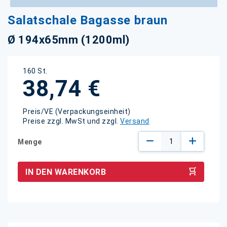
Zum
Salatschale Bagasse braun
Anfang
der
Ø 194x65mm (1200ml)
Bildgalerie
springen
160 St.
38,74 €
Preis/VE (Verpackungseinheit)
Preise zzgl. MwSt und zzgl.
Versand
Menge
IN DEN WARENKORB