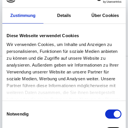
Viele weitere Größen lieferbar. Deckel seperat
erhältlich.
Zustimmung
Details
Über Cookies
(Abb. ähnlich, ggf. ohne Dekoration)
Diese Webseite verwendet Cookies
Wir verwenden Cookies, um Inhalte und Anzeigen zu
personalisieren, Funktionen für soziale Medien anbieten
zu können und die Zugriffe auf unsere Website zu
analysieren. Außerdem geben wir Informationen zu Ihrer
Verwendung unserer Website an unsere Partner für
Angaben zur Informationspflichten der GPSR
soziale Medien, Werbung und Analysen weiter. Unsere
Produktsicherheitsverordnung:
packpack.de GmbH, Am
Bullhamm 24-26, D-26441 Jever, info@packpack.de
Partner führen diese Informationen möglicherweise mit
weiteren Daten zusammen, die Sie ihnen bereitgestellt
haben oder die sie im Rahmen Ihrer Nutzung der Dienste
Unsere Empfehlungen
gesammelt haben.
Einwilligungsauswahl
Notwendig