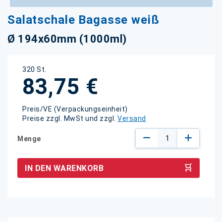
Zum
Salatschale Bagasse weiß
Anfang
der
Ø 194x60mm (1000ml)
Bildgalerie
springen
320 St.
83,75 €
Preis/VE (Verpackungseinheit)
Preise zzgl. MwSt und zzgl.
Versand
Menge
IN DEN WARENKORB