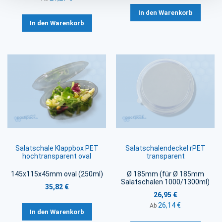
In den Warenkorb
In den Warenkorb
Salatschale Klappbox PET
Salatschalendeckel rPET
hochtransparent oval
transparent
145x115x45mm oval (250ml)
Ø 185mm (für Ø 185mm
Salatschalen 1000/1300ml)
35,82 €
26,95 €
26,14 €
Ab
In den Warenkorb