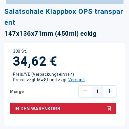
Zum
Salatschale Klappbox OPS transpar
Anfang
der
ent
Bildgalerie
springen
147x136x71mm (450ml) eckig
300 St.
34,62 €
Preis/VE (Verpackungseinheit)
Preise zzgl. MwSt und zzgl.
Versand
Menge
IN DEN WARENKORB