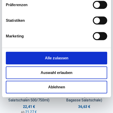
Präferenzen
Sie könnten auch an folgenden Artikeln
Statistiken
interessiert sein
Marketing
Alle zulassen
Auswahl erlauben
Salatschalendeckel rPET
Salatschalendeckel rPET
Ablehnen
transparent
transparent
Ø 150mm (für Ø 150mm
Ø 212x37mm (für Ø 194mm
Salatschalen 500/750ml)
Bagasse Salatschale)
22,41 €
36,63 €
21,27 €
Ab