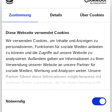
Zustimmung
Details
Über Cookies
Diese Webseite verwendet Cookies
Wir verwenden Cookies, um Inhalte und Anzeigen zu
personalisieren, Funktionen für soziale Medien anbieten
Deckel für
zu können und die Zugriffe auf unsere Website zu
Originalitätsverschlus
analysieren. Außerdem geben wir Informationen zu Ihrer
s PP transparent
Verwendung unserer Website an unsere Partner für
rund (Ø 94mm)
soziale Medien, Werbung und Analysen weiter. Unsere
Partner führen diese Informationen möglicherweise mit
Lieferzeit ca.10-14
weiteren Daten zusammen, die Sie ihnen bereitgestellt
Werktage
haben oder die sie im Rahmen Ihrer Nutzung der Dienste
gesammelt haben.
2.000 St.
Einwilligungsauswahl
158,88 €
Notwendig
In den Warenkorb