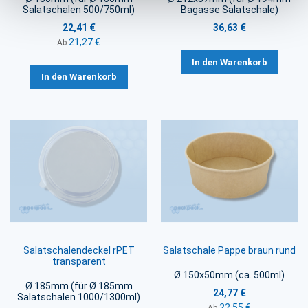
Salatschalen 500/750ml)
Bagasse Salatschale)
22,41 €
36,63 €
21,27 €
Ab
In den Warenkorb
In den Warenkorb
Salatschalendeckel rPET
Salatschale Pappe braun rund
transparent
Ø 150x50mm (ca. 500ml)
Ø 185mm (für Ø 185mm
24,77 €
Salatschalen 1000/1300ml)
22,55 €
Ab