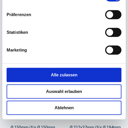
73,68 €
In den Warenkorb
Präferenzen
Statistiken
Sie könnten auch an folgenden Artikeln
interessiert sein
Marketing
Alle zulassen
Auswahl erlauben
Ablehnen
Salatschalendeckel rPET
Salatschalendeckel rPET
transparent
transparent
Ø 150mm (für Ø 150mm
Ø 212x37mm (für Ø 194mm