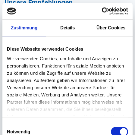
Unsere Empfehlungen
Zustimmung
Details
Über Cookies
Diese Webseite verwendet Cookies
Wir verwenden Cookies, um Inhalte und Anzeigen zu
personalisieren, Funktionen für soziale Medien anbieten
zu können und die Zugriffe auf unsere Website zu
analysieren. Außerdem geben wir Informationen zu Ihrer
Salatschale Bagasse
Verwendung unserer Website an unsere Partner für
braun
soziale Medien, Werbung und Analysen weiter. Unsere
Partner führen diese Informationen möglicherweise mit
Ø 154x56mm (600ml)
weiteren Daten zusammen, die Sie ihnen bereitgestellt
haben oder die sie im Rahmen Ihrer Nutzung der Dienste
Auf Lager. Sofort
lieferbar.
gesammelt haben.
Einwilligungsauswahl
Notwendig
480 St.