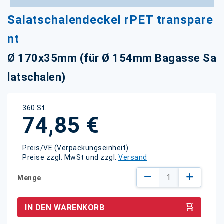
Zum
Salatschalendeckel rPET transpare
Anfang
der
nt
Bildgalerie
springen
Ø 170x35mm (für Ø 154mm Bagasse Sa
latschalen)
360 St.
74,85 €
Preis/VE (Verpackungseinheit)
Preise zzgl. MwSt und zzgl.
Versand
Menge
IN DEN WARENKORB