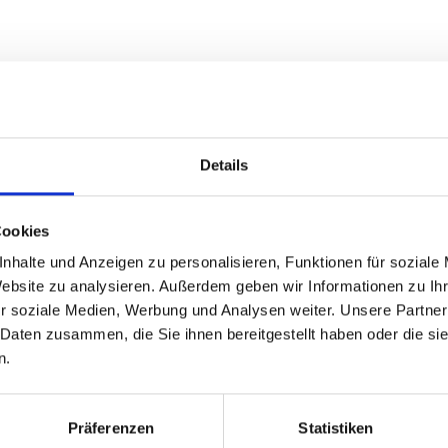
-0130
Details
kel, die Schale ist separat (Art. Nr. 30-0130) erhältlich)
Cookies
hale)
nhalte und Anzeigen zu personalisieren, Funktionen für soziale
Website zu analysieren. Außerdem geben wir Informationen zu I
r soziale Medien, Werbung und Analysen weiter. Unsere Partner
 Daten zusammen, die Sie ihnen bereitgestellt haben oder die s
n.
GPSR Produktsicherheitsverordnung:
packpack.de GmbH, Am Bullham
Präferenzen
Statistiken