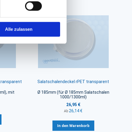
Alle zulassen
transparent
Salatschalendeckel rPET transparent
l), mit
Ø 185mm (für Ø 185mm Salatschalen
1000/1300ml)
26,95 €
26,14 €
Ab
In den Warenkorb