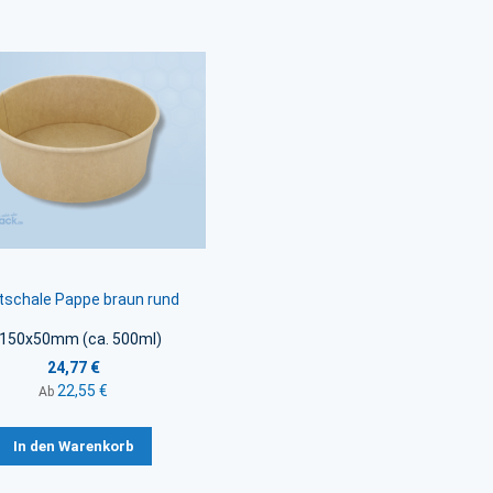
tschale Pappe braun rund
 150x50mm (ca. 500ml)
24,77 €
22,55 €
Ab
In den Warenkorb