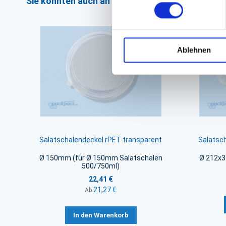
Sie könnten auch an folgenden Artikeln interess
Ablehnen
Salatschalendeckel rPET transparent
Salatsc
Ø 150mm (für Ø 150mm Salatschalen
Ø 212x
500/750ml)
22,41 €
21,27 €
Ab
In den Warenkorb