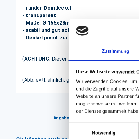
- runder Domdeckel
- transparent
- Maße: Ø 155x28mm (für 610ml)
- stabil und gut schließend
- Deckel passt zur Salatschale mit Art. Nr. 30
Zustimmung
(
ACHTUNG
: Dieser Artikel beinhaltet NUR den Dec
Diese Webseite verwendet 
(Abb. evtl. ähnlich, ggf. ohne Dekoration, ohne Sc
Wir verwenden Cookies, um I
und die Zugriffe auf unsere 
Website an unsere Partner fü
möglicherweise mit weiteren
der Dienste gesammelt habe
Angaben zur Informationspflichten der 
Einwilligungsauswahl
Notwendig