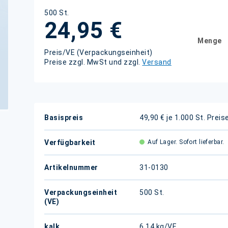
500 St.
24,95 €
Menge
Preis/VE (Verpackungseinheit)
Preise zzgl. MwSt und zzgl.
Versand
Weitere
Basispreis
49,90 € je 1.000 St.
Preis
Informationen
Verfügbarkeit
Auf Lager. Sofort lieferbar.
Artikelnummer
31-0130
Verpackungseinheit
500 St.
(VE)
kalk.
6,14 kg/VE