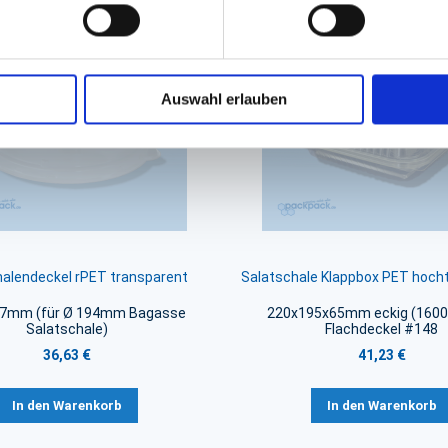
iert sein
Auswahl erlauben
halendeckel rPET transparent
Salatschale Klappbox PET hoch
37mm (für Ø 194mm Bagasse
220x195x65mm eckig (1600m
Salatschale)
Flachdeckel #148
36,63 €
41,23 €
In den Warenkorb
In den Warenkorb