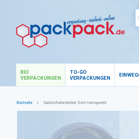
BIO
TO-GO
EINWEG
VERPACKUNGEN
VERPACKUNGEN
Startseite
Salatschalendeckel, Dom transparent
Zum
Ende
der
Bildgalerie
springen