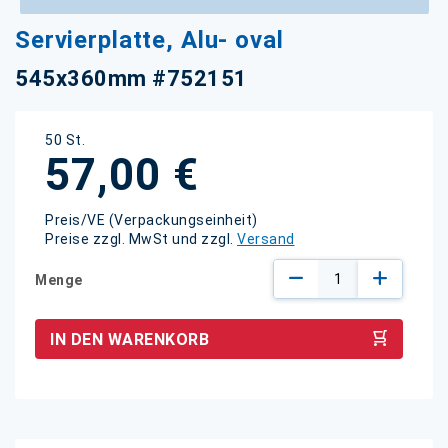
Zum
Servierplatte, Alu- oval
Anfang
der
545x360mm #752151
Bildgalerie
springen
50 St.
57,00 €
Preis/VE (Verpackungseinheit)
Preise zzgl. MwSt und zzgl.
Versand
Menge
IN DEN WARENKORB