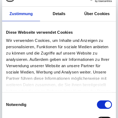
Zustimmung
Details
Über Cookies
Diese Webseite verwendet Cookies
Wir verwenden Cookies, um Inhalte und Anzeigen zu
personalisieren, Funktionen für soziale Medien anbieten
Transportkarton mit
zu können und die Zugriffe auf unsere Website zu
Fenster
analysieren. Außerdem geben wir Informationen zu Ihrer
Transportkarton mit
Verwendung unserer Website an unsere Partner für
Fenster & Druck
550x375x80mm für
soziale Medien, Werbung und Analysen weiter. Unsere
'Dinner'
Servierplatte 55cm
Partner führen diese Informationen möglicherweise mit
Lieferzeit ca. 8
550x375x80mm für
Werktage
weiteren Daten zusammen, die Sie ihnen bereitgestellt
Servierplatte 55cm
haben oder die sie im Rahmen Ihrer Nutzung der Dienste
Auf Lager. Sofort
50 St.
gesammelt haben.
lieferbar.
Einwilligungsauswahl
84,00 €
In den 
Notwendig
40 St.
62,80 €
In den Warenkorb