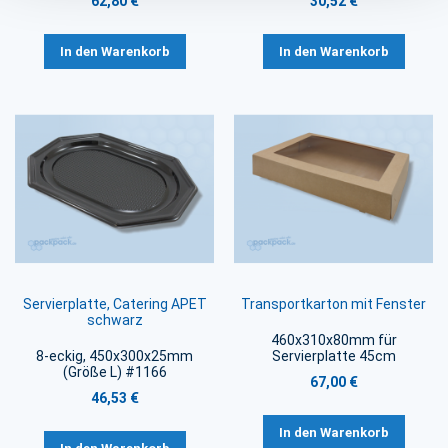
62,80 €
30,52 €
In den Warenkorb
In den Warenkorb
Servierplatte, Catering APET
Transportkarton mit Fenster
schwarz
460x310x80mm für
8-eckig, 450x300x25mm
Servierplatte 45cm
(Größe L) #1166
67,00 €
46,53 €
In den Warenkorb