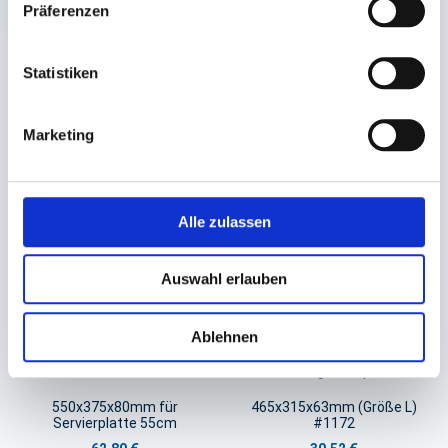
Präferenzen
Statistiken
Sie könnten auch an folgenden Artikeln
interessiert sein
Marketing
Alle zulassen
Auswahl erlauben
Ablehnen
Transportkarton mit Fenster &
Servierplattendeckel
Druck 'Dinner'
achteckig transparent
550x375x80mm für
465x315x63mm (Größe L)
Servierplatte 55cm
#1172