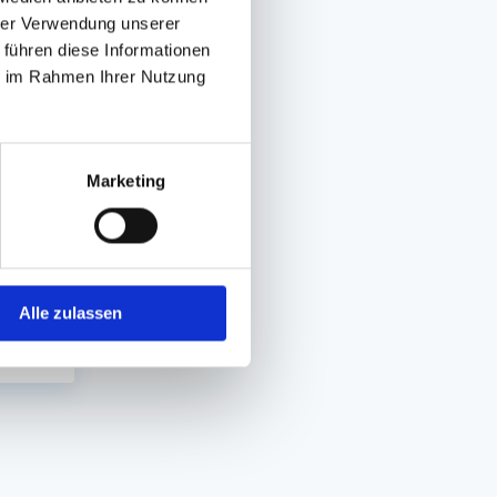
hrer Verwendung unserer
 führen diese Informationen
ie im Rahmen Ihrer Nutzung
ter
Marketing
atte
In den Warenkorb
Alle zulassen