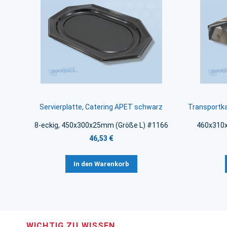
Servierplatte, Catering APET schwarz
Transportka
8-eckig, 450x300x25mm (Größe L) #1166
460x310x
46,53 €
In den Warenkorb
WICHTIG ZU WISSEN