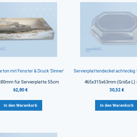
rton mit Fenster & Druck 'Dinner'
Servierplattendeckel achteckig
80mm für Servierplatte 55cm
465x315x63mm (Größe L)
62,80 €
30,52 €
In den Warenkorb
In den Warenkorb