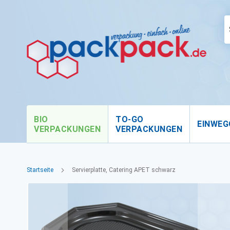
BIO
TO-GO
EINWEG
VERPACKUNGEN
VERPACKUNGEN
Startseite
Servierplatte, Catering APET schwarz
Zum
Ende
der
Bildgalerie
springen