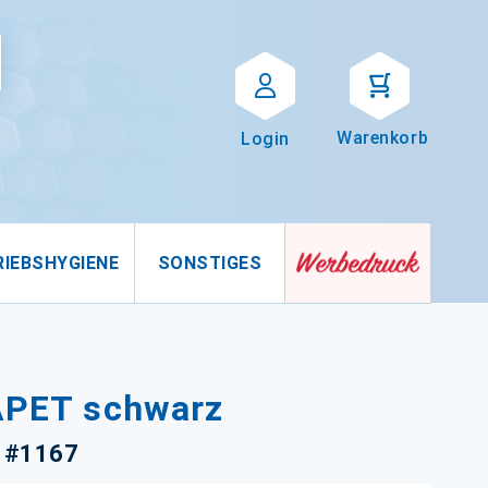
Suche
uche
Warenkorb
Login
RIEBSHYGIENE
SONSTIGES
 APET schwarz
) #1167