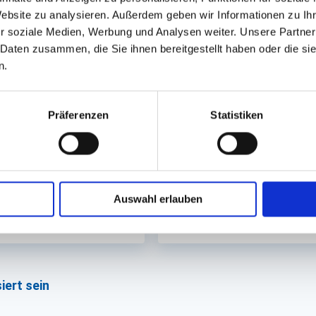
Website zu analysieren. Außerdem geben wir Informationen zu I
r soziale Medien, Werbung und Analysen weiter. Unsere Partner
 Daten zusammen, die Sie ihnen bereitgestellt haben oder die s
n.
lattendeckel achteckig
Transportkarton mit Fens
rent
Präferenzen
Statistiken
63mm (Größe XL) #1173
550x375x80mm für Servierpl
55cm
. Sofort lieferbar.
Lieferzeit ca. 8 Werktage
50,44 €
84,00 €
50 St.
In den Warenkorb
Auswahl erlauben
iert sein