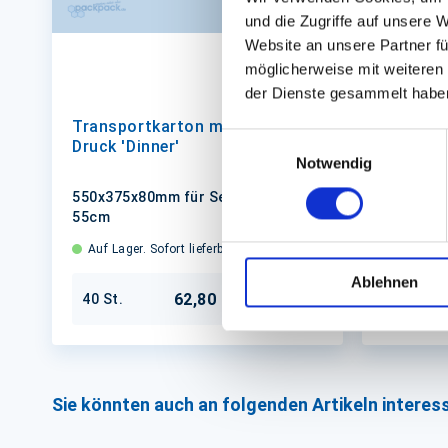
und die Zugriffe auf unsere 
Website an unsere Partner fü
möglicherweise mit weiteren
der Dienste gesammelt habe
Servierp
transpa
Transportkarton mit Fenster &
Einwilligungsauswahl
Druck 'Dinner'
Notwendig
550x375x
550x375x80mm für Servierplatte
55cm
Auf Lager
Auf Lager. Sofort lieferbar.
50 St.
Ablehnen
62,80 €
40 St.
In den Warenkorb
Sie könnten auch an folgenden Artikeln interess