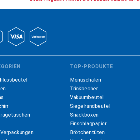
EGORIEN
TOP-PRODUKTE
hlussbeutel
Menüschalen
hen
Trinkbecher
ns
Vakuumbeutel
hirr
Siegelrandbeutel
ragetaschen
Snackboxen
Einschlagpapier
 Verpackungen
Brötchentüten