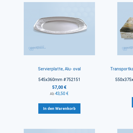
Servierplatte, Alu- oval
Transportka
545x360mm #752151
550x375x
57,00 €
43,50 €
Ab
In den Warenkorb