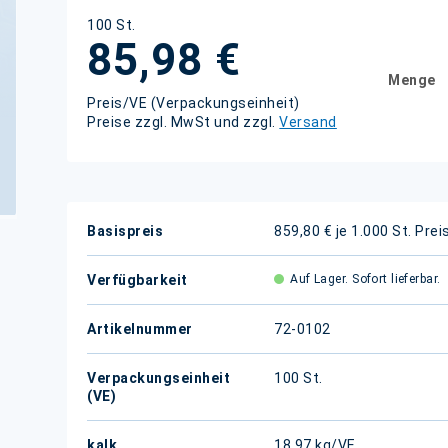
100 St.
85,98 €
Menge
Preis/VE (Verpackungseinheit)
Preise zzgl. MwSt und zzgl.
Versand
Weitere
Basispreis
859,80 € je 1.000 St.
Prei
Informationen
Verfügbarkeit
Auf Lager. Sofort lieferbar.
Artikelnummer
72-0102
Verpackungseinheit
100 St.
(VE)
kalk.
18,97 kg/VE