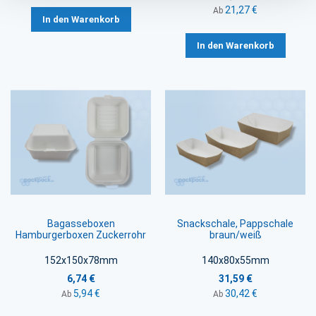
21,27 €
Ab
In den Warenkorb
In den Warenkorb
Bagasseboxen
Snackschale, Pappschale
Hamburgerboxen Zuckerrohr
braun/weiß
152x150x78mm
140x80x55mm
6,74 €
31,59 €
5,94 €
30,42 €
Ab
Ab