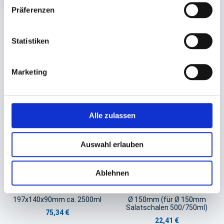
Präferenzen
Statistiken
Sie könnten auch an folgenden Artikeln
interessiert sein
Marketing
Alle zulassen
Auswahl erlauben
Ablehnen
Take away Box braun
Salatschalendeckel rPET
Kraft/PLA
transparent
197x140x90mm ca. 2500ml
Ø 150mm (für Ø 150mm
Salatschalen 500/750ml)
75,34 €
22,41 €