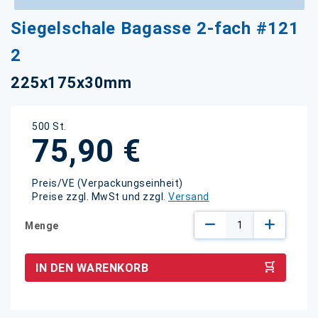
Zum
Siegelschale Bagasse 2-fach #121
Anfang
der
2
Bildgalerie
springen
225x175x30mm
500 St.
75,90 €
Preis/VE (Verpackungseinheit)
Preise zzgl. MwSt und zzgl.
Versand
Menge
IN DEN WARENKORB