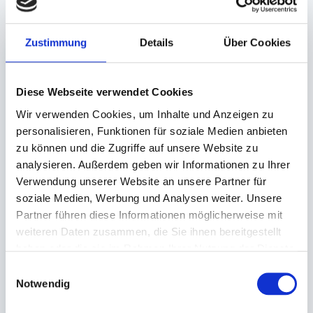
Unsere Empfehlungen
Zustimmung
Details
Über Cookies
Diese Webseite verwendet Cookies
Wir verwenden Cookies, um Inhalte und Anzeigen zu
personalisieren, Funktionen für soziale Medien anbieten
zu können und die Zugriffe auf unsere Website zu
Folie, Siegelfolie PE
analysieren. Außerdem geben wir Informationen zu Ihrer
transparent #9971
Verwendung unserer Website an unsere Partner für
soziale Medien, Werbung und Analysen weiter. Unsere
190mm x 250m
Partner führen diese Informationen möglicherweise mit
weiteren Daten zusammen, die Sie ihnen bereitgestellt
Auf Lager. Sofort
haben oder die sie im Rahmen Ihrer Nutzung der Dienste
lieferbar.
gesammelt haben.
Einwilligungsauswahl
1 St.
Notwendig
50,10 €
In den Warenkorb