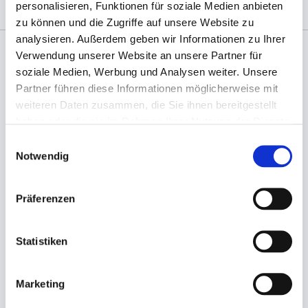
personalisieren, Funktionen für soziale Medien anbieten
zu können und die Zugriffe auf unsere Website zu
analysieren. Außerdem geben wir Informationen zu Ihrer
Verwendung unserer Website an unsere Partner für
soziale Medien, Werbung und Analysen weiter. Unsere
Angaben zur Informationspflichten der GPSR
Produktsicherheitsverordnung:
packpack.de GmbH, Am
Partner führen diese Informationen möglicherweise mit
Bullhamm 24-26, D-26441 Jever, info@packpack.de
weiteren Daten zusammen, die Sie ihnen bereitgestellt
haben oder die sie im Rahmen Ihrer Nutzung der Dienste
Sie könnten auch an folgenden Artikeln
gesammelt haben.
interessiert sein
Einwilligungsauswahl
Notwendig
Präferenzen
Statistiken
Marketing
Take away Box braun
Salatschalendeckel rPET