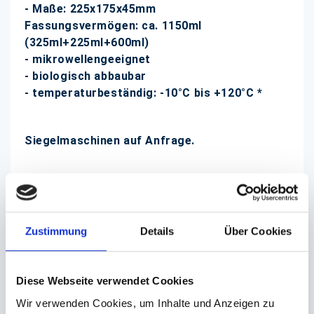
- Maße: 225x175x45mm
Fassungsvermögen: ca. 1150ml
(325ml+225ml+600ml)
- mikrowellengeeignet
- biologisch abbaubar
- temperaturbeständig: -10°C bis +120°C *
Siegelmaschinen auf Anfrage.
Diese Schalen sind für die maschinelle
Versiegelung mit einer Spezialaluminiumfolie (Art.
Nr. 29-0200 und 29-0192) vorgesehen.
Zustimmung
Details
Über Cookies
(Abb. evtl. ähnlich, ggf. ohne Dekoration,
Diese Webseite verwendet Cookies
schematische Aufsicht)
Wir verwenden Cookies, um Inhalte und Anzeigen zu