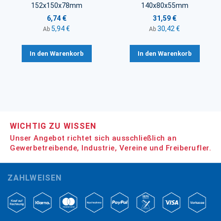
152x150x78mm
140x80x55mm
6,74 €
31,59 €
5,94 €
30,42 €
Ab
Ab
In den Warenkorb
In den Warenkorb
WICHTIG ZU WISSEN
Unser Angebot richtet sich ausschließlich an
Gewerbetreibende, Industrie, Vereine und Freiberufler.
ZAHLWEISEN