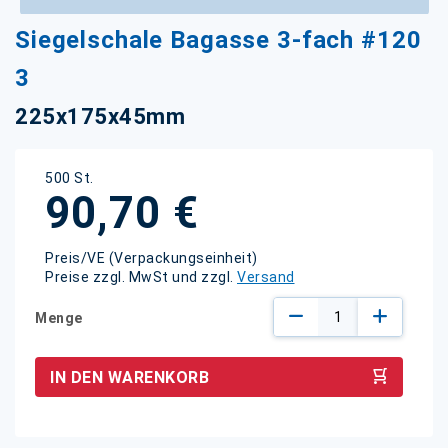
Zum
Siegelschale Bagasse 3-fach #120
Anfang
der
3
Bildgalerie
springen
225x175x45mm
500 St.
90,70 €
Preis/VE (Verpackungseinheit)
Preise zzgl. MwSt und zzgl.
Versand
Menge
IN DEN WARENKORB