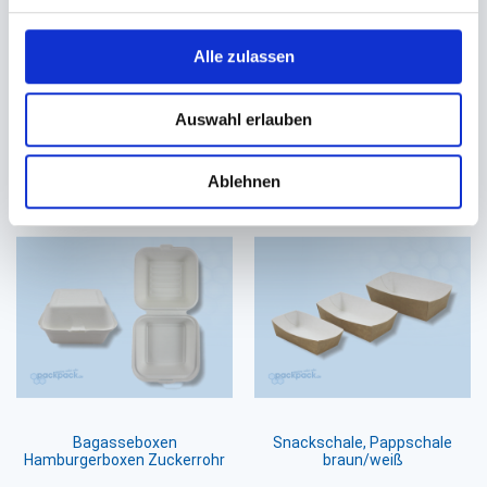
Kraft/PLA
transparent
197x140x90mm ca. 2500ml
Ø 150mm (für Ø 150mm
Alle zulassen
Salatschalen 500/750ml)
75,34 €
22,41 €
21,27 €
Ab
Auswahl erlauben
In den Warenkorb
In den Warenkorb
Ablehnen
Bagasseboxen
Snackschale, Pappschale
Hamburgerboxen Zuckerrohr
braun/weiß