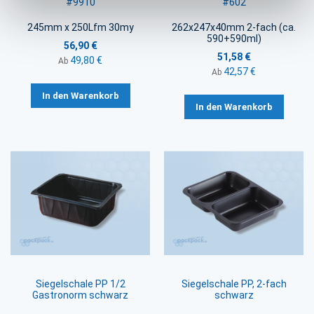
#9910
#602
245mm x 250Lfm 30my
262x247x40mm 2-fach (ca.
590+590ml)
56,90 €
51,58 €
49,80 €
Ab
42,57 €
Ab
In den Warenkorb
In den Warenkorb
Siegelschale PP 1/2
Siegelschale PP, 2-fach
Gastronorm schwarz
schwarz