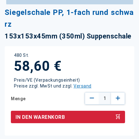
Zum
Siegelschale PP, 1-fach rund schwa
Anfang
der
rz
Bildgalerie
springen
153x153x45mm (350ml) Suppenschale
480 St.
58,60 €
Preis/VE (Verpackungseinheit)
Preise zzgl. MwSt und zzgl.
Versand
Menge
IN DEN WARENKORB