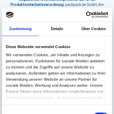
Produktsicherheitsverordnung:
packpack.de GmbH, Am
Bullhamm 24-26, D-26441 Jever, info@packpack.de
Unsere Empfehlungen
Zustimmung
Details
Über Cookies
Diese Webseite verwendet Cookies
Wir verwenden Cookies, um Inhalte und Anzeigen zu
personalisieren, Funktionen für soziale Medien anbieten
zu können und die Zugriffe auf unsere Website zu
analysieren. Außerdem geben wir Informationen zu Ihrer
Verwendung unserer Website an unsere Partner für
Siegelschale, Deckel
PP transparent rund
soziale Medien, Werbung und Analysen weiter. Unsere
Partner führen diese Informationen möglicherweise mit
weiteren Daten zusammen, die Sie ihnen bereitgestellt
Ø159x22mm
haben oder die sie im Rahmen Ihrer Nutzung der Dienste
gesammelt haben.
Lieferzeit ca. 8
Einwilligungsauswahl