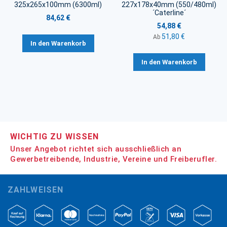
325x265x100mm (6300ml)
227x178x40mm (550/480ml)
´Caterline´
84,62 €
54,88 €
51,80 €
Ab
In den Warenkorb
In den Warenkorb
WICHTIG ZU WISSEN
Unser Angebot richtet sich ausschließlich an
Gewerbetreibende, Industrie, Vereine und Freiberufler.
ZAHLWEISEN