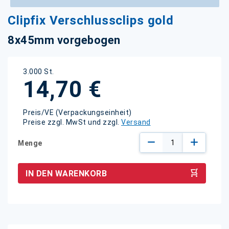
Zum
Clipfix Verschlussclips gold
Anfang
der
8x45mm vorgebogen
Bildgalerie
springen
3.000 St.
14,70 €
Preis/VE (Verpackungseinheit)
Preise zzgl. MwSt und zzgl.
Versand
Menge
IN DEN WARENKORB