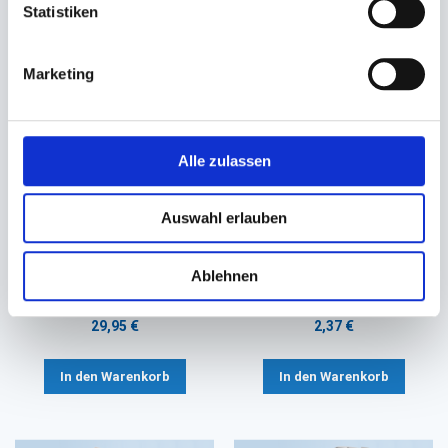
Statistiken
interessiert sein
Marketing
Alle zulassen
Auswahl erlauben
Erfrischungstücher,
Clipfix Verschlussclips
Zitronentücher Citrustücher
blau/weiß
Ablehnen
71x51mm
8x33mm vorgebogen
29,95 €
2,37 €
In den Warenkorb
In den Warenkorb