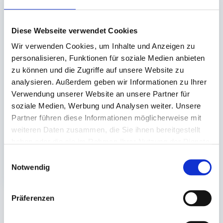
Diese Webseite verwendet Cookies
Wir verwenden Cookies, um Inhalte und Anzeigen zu
personalisieren, Funktionen für soziale Medien anbieten
Druckverschlussbeutel
zu können und die Zugriffe auf unsere Website zu
LDPE transparent
analysieren. Außerdem geben wir Informationen zu Ihrer
Verwendung unserer Website an unsere Partner für
70x100 x0,05mm
soziale Medien, Werbung und Analysen weiter. Unsere
Partner führen diese Informationen möglicherweise mit
Auf Lager. Sofort
weiteren Daten zusammen, die Sie ihnen bereitgestellt
lieferbar.
haben oder die sie im Rahmen Ihrer Nutzung der Dienste
1.000 St.
gesammelt haben.
Einwilligungsauswahl
5,97 €
In den Warenkorb
Notwendig
Präferenzen
Sie könnten auch an folgenden Artikeln