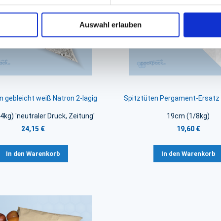
Auswahl erlauben
n gebleicht weiß Natron 2-lagig
Spitztüten Pergament-Ersatz '
kg) 'neutraler Druck, Zeitung'
19cm (1/8kg)
24,15 €
19,60 €
In den Warenkorb
In den Warenkorb