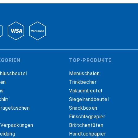
EGORIEN
TOP-PRODUKTE
hlussbeutel
Menüschalen
hen
Trinkbecher
ns
Vakuumbeutel
hirr
Siegelrandbeutel
ragetaschen
Snackboxen
Einschlagpapier
 Verpackungen
Brötchentüten
eidung
Handtuchpapier