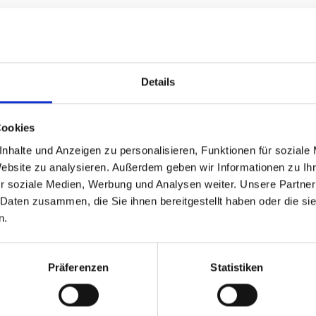
 auch als Verstärkung der Pommestüten angewendet.
Details
Cookies
nhalte und Anzeigen zu personalisieren, Funktionen für soziale
Website zu analysieren. Außerdem geben wir Informationen zu I
r soziale Medien, Werbung und Analysen weiter. Unsere Partner
 Daten zusammen, die Sie ihnen bereitgestellt haben oder die s
GPSR Produktsicherheitsverordnung:
packpack.de GmbH, Am Bullham
n.
iert sein
Präferenzen
Statistiken