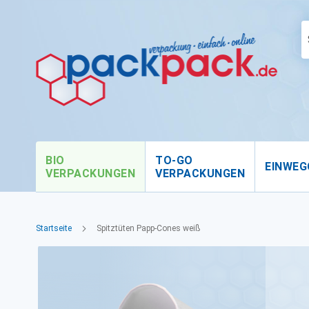
BIO
TO-GO
EINWEG
VERPACKUNGEN
VERPACKUNGEN
Startseite
Spitztüten Papp-Cones weiß
Zum
Ende
der
Bildgalerie
springen