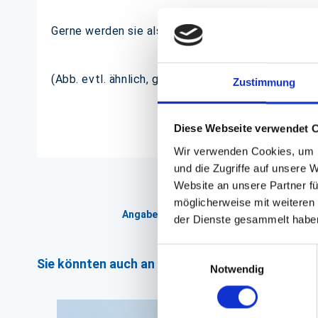
Gerne werden sie als Behälter für Pommes, aber
(Abb. evtl. ähnlich, ggf. ohne Dekoration)
Zustimmung
Diese Webseite verwendet 
Wir verwenden Cookies, um I
und die Zugriffe auf unsere 
Website an unsere Partner fü
möglicherweise mit weiteren
Angaben zur Informationspflichten der 
der Dienste gesammelt habe
Einwilligungsauswahl
Sie könnten auch an folgenden Artikeln interess
Notwendig