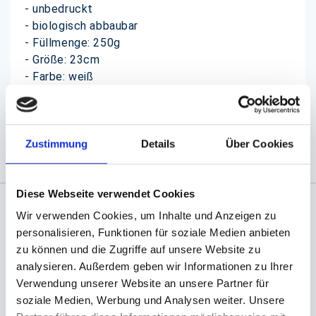
- unbedruckt
- biologisch abbaubar
- Füllmenge: 250g
- Größe: 23cm
- Farbe: weiß
(Abb. evtl. ähnlich, ggf. ohne Dekoration)
Zustimmung
Details
Über Cookies
Diese Webseite verwendet Cookies
Wir verwenden Cookies, um Inhalte und Anzeigen zu
Angaben zur Informationspflichten der GPSR
personalisieren, Funktionen für soziale Medien anbieten
Produktsicherheitsverordnung:
packpack.de GmbH, Am
zu können und die Zugriffe auf unsere Website zu
Bullhamm 24-26, D-26441 Jever, info@packpack.de
analysieren. Außerdem geben wir Informationen zu Ihrer
Sie könnten auch an folgenden Artikeln
Verwendung unserer Website an unsere Partner für
interessiert sein
soziale Medien, Werbung und Analysen weiter. Unsere