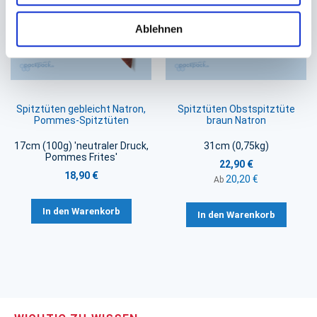
Ablehnen
Spitztüten gebleicht Natron,
Spitztüten Obstspitztüte
Pommes-Spitztüten
braun Natron
17cm (100g) 'neutraler Druck,
31cm (0,75kg)
Pommes Frites'
22,90 €
18,90 €
20,20 €
Ab
In den Warenkorb
In den Warenkorb