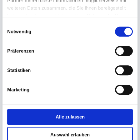
Partner führen diese Informationen möglicherweise mit
weiteren Daten zusammen, die Sie ihnen bereitgestellt
haben oder die sie im Rahmen Ihrer Nutzung der Dienste
gesammelt haben.
Einwilligungsauswahl
Notwendig
Präferenzen
Spitztüten gebleicht weiß
Spitztüten gebleicht weiß
Natron 2-lagig
Natron 2-lagig
Statistiken
19cm (1/8kg) 'neutraler Druck,
23cm (1/4kg) 'neutraler Druck,
Zeitung'
Zeitung'
Marketing
18,85 €
24,15 €
In den Warenkorb
In den Warenkorb
Alle zulassen
Auswahl erlauben