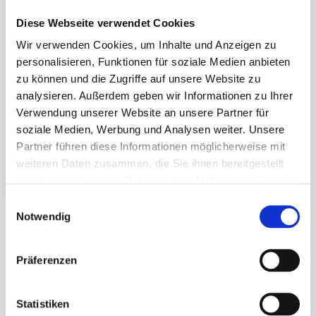
Suppenbecher Pappe
Diese Webseite verwendet Cookies
weiß
Wir verwenden Cookies, um Inhalte und Anzeigen zu
personalisieren, Funktionen für soziale Medien anbieten
117x117x135mm (950ml)
zu können und die Zugriffe auf unsere Website zu
analysieren. Außerdem geben wir Informationen zu Ihrer
Lieferzeit ca.10-14
Verwendung unserer Website an unsere Partner für
Werktage
soziale Medien, Werbung und Analysen weiter. Unsere
525 St.
Partner führen diese Informationen möglicherweise mit
153,89 €
weiteren Daten zusammen, die Sie ihnen bereitgestellt
In den Warenkorb
haben oder die sie im Rahmen Ihrer Nutzung der Dienste
gesammelt haben.
Einwilligungsauswahl
Notwendig
Sie könnten auch an folgenden Artikeln
interessiert sein
Präferenzen
Statistiken