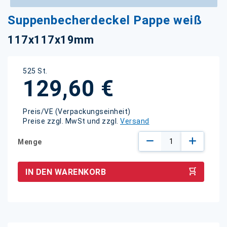
Zum
Suppenbecherdeckel Pappe weiß
Anfang
der
117x117x19mm
Bildgalerie
springen
525 St.
129,60 €
Preis/VE (Verpackungseinheit)
Preise zzgl. MwSt und zzgl.
Versand
Menge
IN DEN WARENKORB