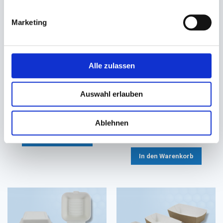
Marketing
Alle zulassen
Take away Box braun
Salatschalendeckel rPET
Kraft/PLA
transparent
Auswahl erlauben
197x140x90mm ca. 2500ml
Ø 150mm (für Ø 150mm
Salatschalen 500/750ml)
75,34 €
22,41 €
Ablehnen
21,27 €
Ab
In den Warenkorb
In den Warenkorb