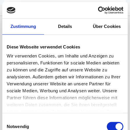
Zustimmung
Details
Über Cookies
Angaben zur Informationspflichten der GPSR
Produktsicherheitsverordnung:
packpack.de GmbH, Am
Bullhamm 24-26, D-26441 Jever, info@packpack.de
Diese Webseite verwendet Cookies
Sie könnten auch an folgenden Artikeln
Wir verwenden Cookies, um Inhalte und Anzeigen zu
interessiert sein
personalisieren, Funktionen für soziale Medien anbieten
zu können und die Zugriffe auf unsere Website zu
analysieren. Außerdem geben wir Informationen zu Ihrer
Verwendung unserer Website an unsere Partner für
soziale Medien, Werbung und Analysen weiter. Unsere
Partner führen diese Informationen möglicherweise mit
weiteren Daten zusammen, die Sie ihnen bereitgestellt
haben oder die sie im Rahmen Ihrer Nutzung der Dienste
gesammelt haben.
Einwilligungsauswahl
Notwendig