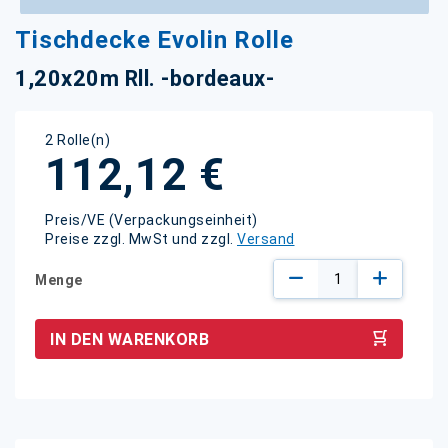
Zum
Tischdecke Evolin Rolle
Anfang
der
1,20x20m Rll. -bordeaux-
Bildgalerie
springen
2 Rolle(n)
112,12 €
Preis/VE (Verpackungseinheit)
Preise zzgl. MwSt und zzgl.
Versand
Menge
IN DEN WARENKORB