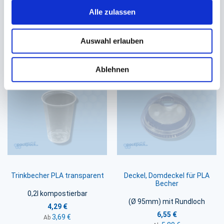
0,1l Ø 62mm
PS schwarz (Ø 90mm) 0,3l &
0,4l
Alle zulassen
1,33 €
3,00 €
1,01 €
Ab
Auswahl erlauben
In den Warenkorb
In den Warenkorb
Ablehnen
Trinkbecher PLA transparent
Deckel, Domdeckel für PLA
Becher
0,2l kompostierbar
(Ø 95mm) mit Rundloch
4,29 €
6,55 €
3,69 €
Ab