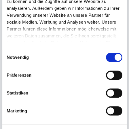
60 St.
zu können und die Zugriffe auf unsere Website zu
3,59 €
analysieren. Außerdem geben wir Informationen zu Ihrer
In den Warenkorb
Verwendung unserer Website an unsere Partner für
soziale Medien, Werbung und Analysen weiter. Unsere
Partner führen diese Informationen möglicherweise mit
weiteren Daten zusammen, die Sie ihnen bereitgestellt
Sie könnten auch an folgenden Artikeln
haben oder die sie im Rahmen Ihrer Nutzung der Dienste
interessiert sein
gesammelt haben.
Einwilligungsauswahl
Notwendig
Präferenzen
Statistiken
Marketing
Trinkbecher, Pappe 'Coffee to
Deckel für Coffee-To-Go
go'
Becher