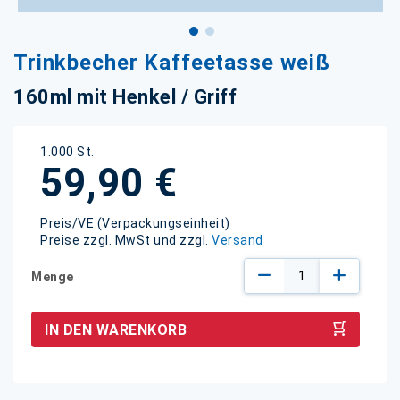
Zum
Trinkbecher Kaffeetasse weiß
Anfang
der
160ml mit Henkel / Griff
Bildgalerie
springen
1.000 St.
59,90 €
Preis/VE (Verpackungseinheit)
Preise zzgl. MwSt und zzgl.
Versand
Menge
IN DEN WARENKORB