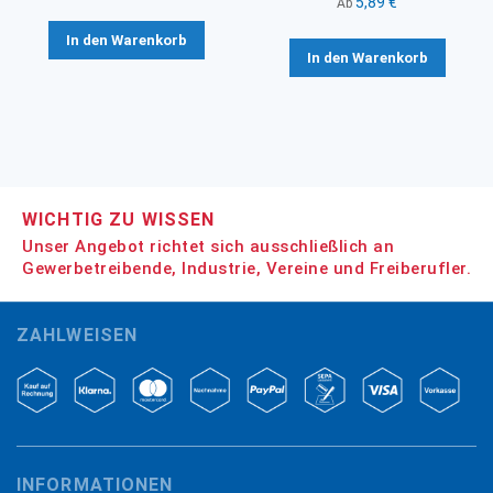
5,89 €
Ab
In den Warenkorb
In den Warenkorb
WICHTIG ZU WISSEN
Unser Angebot richtet sich ausschließlich an
Gewerbetreibende, Industrie, Vereine und Freiberufler.
ZAHLWEISEN
INFORMATIONEN