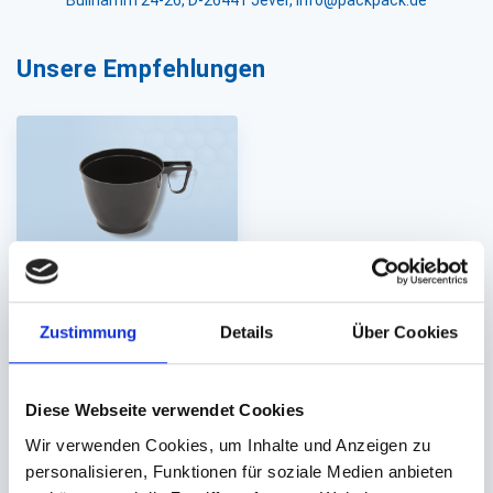
Bullhamm 24-26, D-26441 Jever, info@packpack.de
Unsere Empfehlungen
Trinkbecher
Kaffeetasse braun
Zustimmung
Details
Über Cookies
175ml mit Henkel / Griff
Diese Webseite verwendet Cookies
Auf Lager. Sofort
Wir verwenden Cookies, um Inhalte und Anzeigen zu
lieferbar.
personalisieren, Funktionen für soziale Medien anbieten