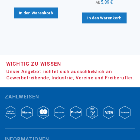
5,89 €
Ab
In den Warenkorb
In den Warenkorb
WICHTIG ZU WISSEN
Unser Angebot richtet sich ausschließlich an
Gewerbetreibende, Industrie, Vereine und Freiberufler.
ZAHLWEISEN
INFORMATIONEN