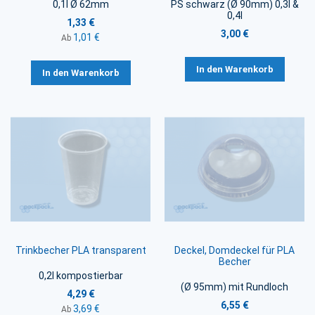
0,1l Ø 62mm
PS schwarz (Ø 90mm) 0,3l &
0,4l
1,33 €
3,00 €
1,01 €
Ab
In den Warenkorb
In den Warenkorb
Trinkbecher PLA transparent
Deckel, Domdeckel für PLA
Becher
0,2l kompostierbar
(Ø 95mm) mit Rundloch
4,29 €
6,55 €
3,69 €
Ab