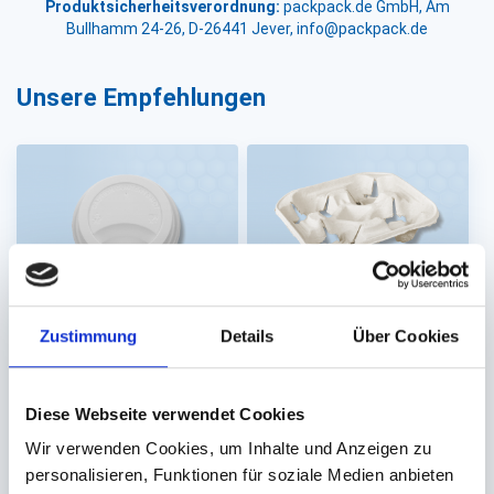
Produktsicherheitsverordnung:
packpack.de GmbH, Am
Bullhamm 24-26, D-26441 Jever, info@packpack.de
Unsere Empfehlungen
Deckel für Coffee-To-
Trinkbecherhalter
Zustimmung
Details
Über Cookies
Go Becher 0,2l & 0,3l
PS weiß (Ø 80mm)
für 4 Trinkbecher
Diese Webseite verwendet Cookies
21x21x4cm
Wir verwenden Cookies, um Inhalte und Anzeigen zu
Auf Lager. Sofort
Auf Lager. Sofort
personalisieren, Funktionen für soziale Medien anbieten
lieferbar.
lieferbar.