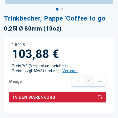
Zum
Trinkbecher, Pappe 'Coffee to go'
Anfang
der
0,25l Ø 80mm (10oz)
Bildgalerie
springen
1.500 St.
103,88 €
Preis/VE (Verpackungseinheit)
Preise zzgl. MwSt und zzgl.
Versand
Menge
IN DEN WARENKORB