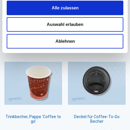
360 St.
1.000 St.
Alle zulassen
26,35 €
2,65 €
In den Warenkorb
In den 
Auswahl erlauben
Ablehnen
Sie könnten auch an folgenden Artikeln
interessiert sein
Trinkbecher, Pappe 'Coffee to
Deckel für Coffee-To-Go
go'
Becher