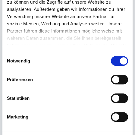
zu können und die Zugriffe auf unsere Website zu
1.000 St.
200 St.
analysieren. Außerdem geben wir Informationen zu Ihrer
18,61 €
23,99 €
Verwendung unserer Website an unsere Partner für
In den Warenkorb
In den 
soziale Medien, Werbung und Analysen weiter. Unsere
Partner führen diese Informationen möglicherweise mit
weiteren Daten zusammen, die Sie ihnen bereitgestellt
haben oder die sie im Rahmen Ihrer Nutzung der Dienste
gesammelt haben.
Einwilligungsauswahl
Notwendig
Präferenzen
Trinkbecherhalter
Besteck, Einweg
Rührstäbchen
Statistiken
für 2 Trinkbecher
Holz 140mm lang
21x11x4cm
Marketing
Auf Lager. Sofort
Auf Lager. Sofort
lieferbar.
lieferbar.