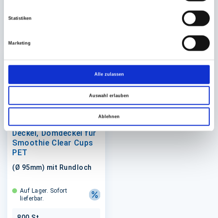
800 St.
360 St.
32,52 €
26,35 €
Statistiken
In den Warenkorb
In den 
Marketing
Alle zulassen
Auswahl erlauben
Ablehnen
Deckel, Domdeckel für
Smoothie Clear Cups
PET
(Ø 95mm) mit Rundloch
Auf Lager. Sofort
lieferbar.
800 St.