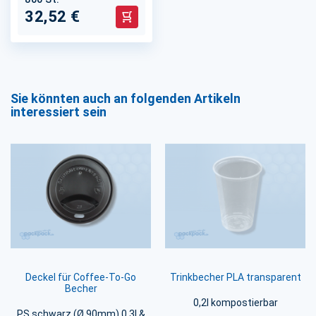
32,52 €
In den Warenkorb
Sie könnten auch an folgenden Artikeln
interessiert sein
Deckel für Coffee-To-Go
Trinkbecher PLA transparent
Becher
0,2l kompostierbar
PS schwarz (Ø 90mm) 0,3l &