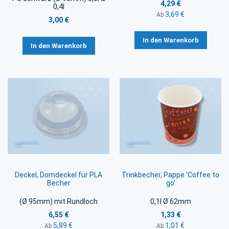
4,29 €
0,4l
3,69 €
Ab
3,00 €
In den Warenkorb
In den Warenkorb
Deckel, Domdeckel für PLA
Trinkbecher, Pappe 'Coffee to
Becher
go'
(Ø 95mm) mit Rundloch
0,1l Ø 62mm
6,55 €
1,33 €
5,89 €
1,01 €
Ab
Ab