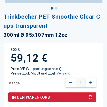
Zum
Trinkbecher PET Smoothie Clear C
Anfang
der
ups transparent
Bildgalerie
springen
300ml Ø 95x107mm 12oz
800 St.
59,12 €
Preis/VE (Verpackungseinheit)
Preise zzgl. MwSt und zzgl.
Versand
Menge
IN DEN WARENKORB