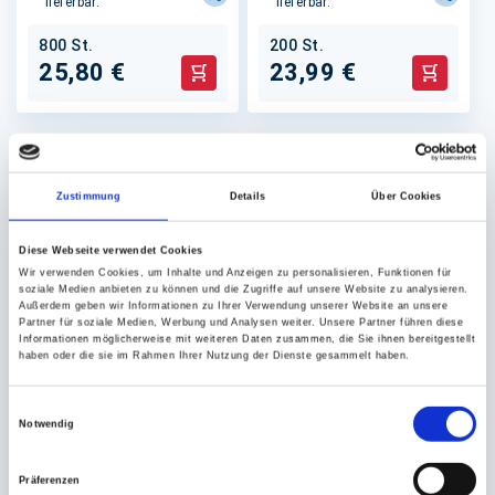
lieferbar.
lieferbar.
800 St.
200 St.
25,80 €
23,99 €
In den Warenkorb
In den 
Zustimmung
Details
Über Cookies
Diese Webseite verwendet Cookies
Wir verwenden Cookies, um Inhalte und Anzeigen zu personalisieren, Funktionen für
soziale Medien anbieten zu können und die Zugriffe auf unsere Website zu analysieren.
Außerdem geben wir Informationen zu Ihrer Verwendung unserer Website an unsere
Deckel, Domdeckel für
Trinkbecherhalter
Partner für soziale Medien, Werbung und Analysen weiter. Unsere Partner führen diese
Informationen möglicherweise mit weiteren Daten zusammen, die Sie ihnen bereitgestellt
Smoothie Clear Cups
haben oder die sie im Rahmen Ihrer Nutzung der Dienste gesammelt haben.
PET
(Ø 95mm) ohne Rundloch
für 2 Trinkbecher
Einwilligungsauswahl
21x11x4cm
Notwendig
Auf Lager. Sofort
Auf Lager. Sofort
lieferbar.
lieferbar.
Präferenzen