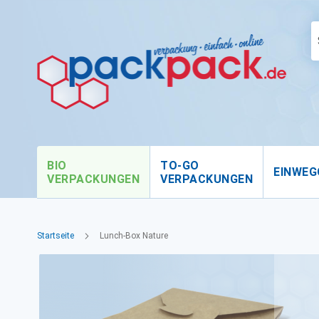
BIO
TO-GO
EINWEG
VERPACKUNGEN
VERPACKUNGEN
Startseite
Lunch-Box Nature
Zum
Ende
der
Bildgalerie
springen