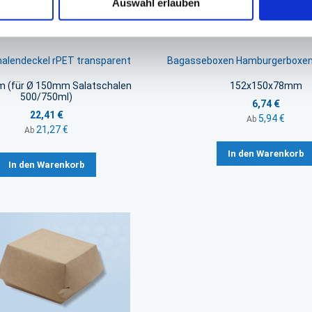
Auswahl erlauben
halendeckel rPET transparent
Bagasseboxen Hamburgerboxen
 (für Ø 150mm Salatschalen
152x150x78mm
500/750ml)
6,74 €
22,41 €
5,94 €
Ab
21,27 €
Ab
In den Warenkorb
In den Warenkorb