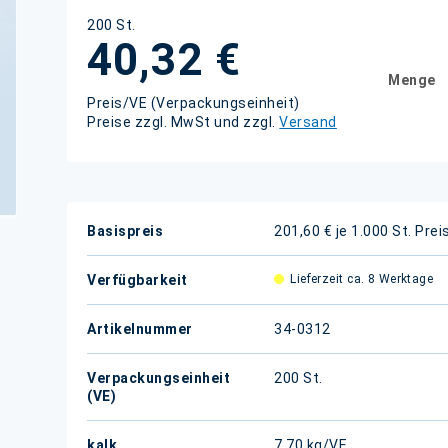
200 St.
40,32 €
Menge
Preis/VE (Verpackungseinheit)
Preise zzgl. MwSt und zzgl.
Versand
Weitere
Basispreis
201,60 € je 1.000 St.
Prei
Informationen
Verfügbarkeit
Lieferzeit ca. 8 Werktage
Artikelnummer
34-0312
Verpackungseinheit
200 St.
(VE)
kalk.
7,70 kg/VE