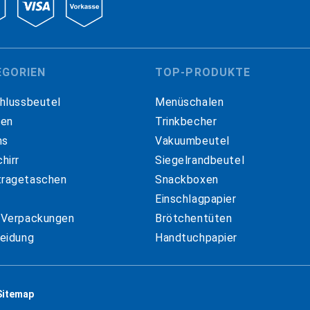
EGORIEN
TOP-PRODUKTE
hlussbeutel
Menüschalen
hen
Trinkbecher
ns
Vakuumbeutel
hirr
Siegelrandbeutel
ragetaschen
Snackboxen
Einschlagpapier
 Verpackungen
Brötchentüten
eidung
Handtuchpapier
Sitemap