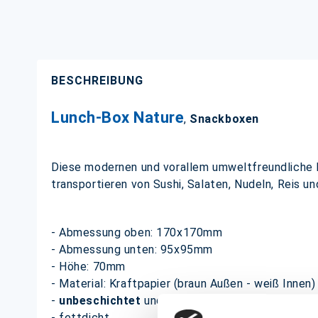
BESCHREIBUNG
Lunch-Box Nature
,
Snackboxen
Diese modernen und vorallem umweltfreundliche L
transportieren von Sushi, Salaten, Nudeln, Reis u
- Abmessung oben: 170x170mm
- Abmessung unten: 95x95mm
- Höhe: 70mm
- Material: Kraftpapier (braun Außen - weiß Innen)
-
unbeschichtet
und somit zu
100% biologisch 
- fettdicht