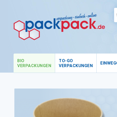
BIO
TO-GO
EINWEG
VERPACKUNGEN
VERPACKUNGEN
Zum
Ende
der
Bildgalerie
springen