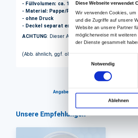
Diese Webseite verwendet 
- Füllvolumen: ca. 1200ml
- Material: Pappe/PLA
Wir verwenden Cookies, um I
- ohne Druck
und die Zugriffe auf unsere 
- Deckel separat erhältlich
Website an unsere Partner fü
möglicherweise mit weiteren
ACHTUNG
: Dieser Artikel beinhaltet NUR die Scha
der Dienste gesammelt habe
(Abb. ähnlich, ggf. ohne Dekoration; die Farben k
Einwilligungsauswahl
Notwendig
Angaben zur Informationspflichten der 
Ablehnen
Unsere Empfehlungen