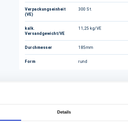
Verpackungseinheit
300 St.
(VE)
kalk.
11,25 kg/VE
Versandgewicht/VE
Durchmesser
185mm
Form
rund
Details
isch und sehr günstig. Die Salatbox aus Pappe ohne Aufdruck