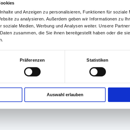
Cookies
nhalte und Anzeigen zu personalisieren, Funktionen für soziale
Website zu analysieren. Außerdem geben wir Informationen zu I
r soziale Medien, Werbung und Analysen weiter. Unsere Partner
 Daten zusammen, die Sie ihnen bereitgestellt haben oder die s
len, die Deckel sind separat (Art. Nr. 31-1024) erhältlich!
n.
önnen auf dem Bildschirm anders erscheinen als das Produkt
Präferenzen
Statistiken
GPSR Produktsicherheitsverordnung:
packpack.de GmbH, Am Bullham
Auswahl erlauben