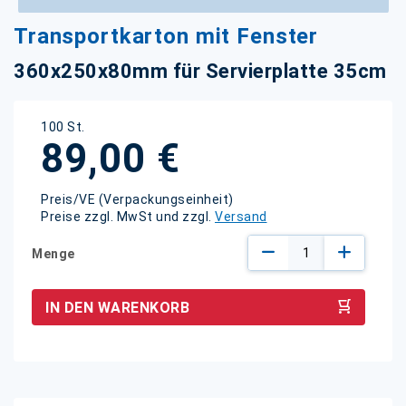
Zum
Transportkarton mit Fenster
Anfang
der
360x250x80mm für Servierplatte 35cm
Bildgalerie
springen
100 St.
89,00 €
Preis/VE (Verpackungseinheit)
Preise zzgl. MwSt und zzgl.
Versand
Menge
IN DEN WARENKORB