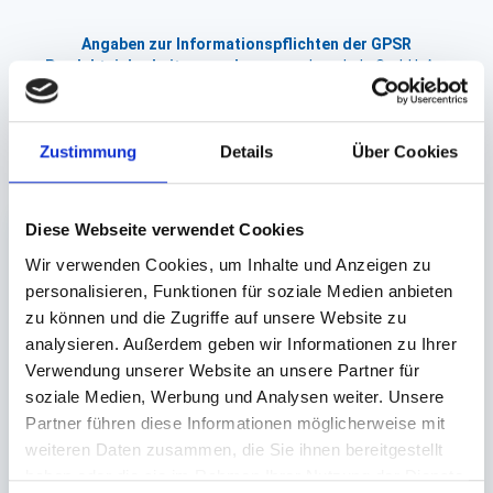
Angaben zur Informationspflichten der GPSR
Produktsicherheitsverordnung:
packpack.de GmbH, Am
Bullhamm 24-26, D-26441 Jever, info@packpack.de
Zustimmung
Details
Über Cookies
Unsere Empfehlungen
Diese Webseite verwendet Cookies
Wir verwenden Cookies, um Inhalte und Anzeigen zu
personalisieren, Funktionen für soziale Medien anbieten
zu können und die Zugriffe auf unsere Website zu
analysieren. Außerdem geben wir Informationen zu Ihrer
Verwendung unserer Website an unsere Partner für
Servierplatte, Alu-
soziale Medien, Werbung und Analysen weiter. Unsere
oval
Partner führen diese Informationen möglicherweise mit
Servierplatte, Catering
weiteren Daten zusammen, die Sie ihnen bereitgestellt
APET schwarz
333x233mm #750870
haben oder die sie im Rahmen Ihrer Nutzung der Dienste